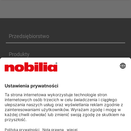
Przedsiębiorstwo
Produkty
Serwis
Kariera
DEKLARACJA DOSTĘPNOŚCI PL
OGÓLNE WARUNKI HANDLOWE