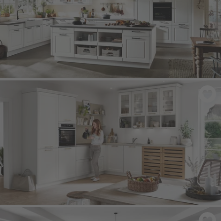
SYLT 847
- Biały alpejski matowy
CASCADA 774
- Biały