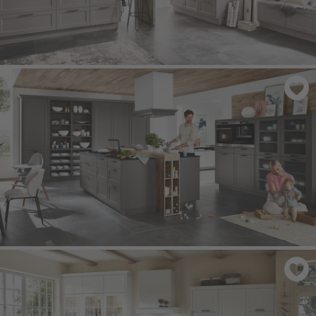
CASCADA 772
- Szary skalny
NORDIC 786
- Szary łupkowy matowy