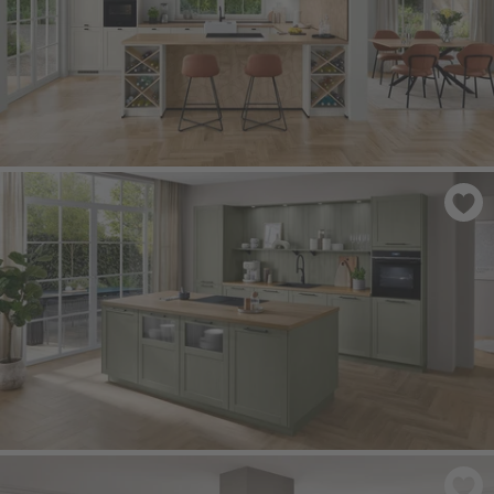
FRAME 613
- Tekstura białego drewna
FRAME 617
- Laminat lakierowany, struktura drewna oliwka