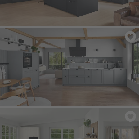
NORDIC 791
- Lakier, czarny idealny mat
FRAME 614
- Kamienno-niebieska tekstura drewna