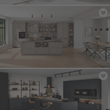
SYLT 848
- Sand Perfect matowy
FRAME 619
- Laminat lakierowany, struktura drewna macchiato