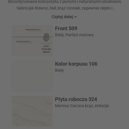
Skoordynowana kolorystyka z jasnymi i naturalnymi odcieniami,
takimi jak drewno, biel, brąz i koniak, zapewnia ciepło i
wprowadza wysoki współczynnik dobrego samopoczucia do
Czytaj dalej
projektu kuchni. Niezależnie od tego, czy chodzi o marmurowy
Front 509
blat Carrara Bronze, czy ekscytujące brązowe akcenty, takie jak
bateria i listwa uchwytowa: Eleganckie akcenty dopełniają
Biały, Perfect matowy
wysokiej jakości różnorodność materiałów. Fronty z innowacyjną
powłoką zapobiegającą pozostawianiu odcisków palców
pozwalają zapomnieć o odciskach palców.
Kolor korpusu 106
Biały
Płyta robocza 324
Marmur Carrara brąz, imitacja