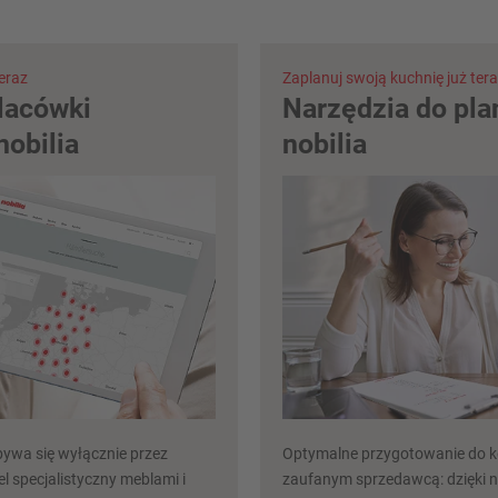
eraz
Zaplanuj swoją kuchnię już ter
lacówki
Narzędzia do pl
nobilia
nobilia
ywa się wyłącznie przez
Optymalne przygotowanie do ko
l specjalistyczny meblami i
zaufanym sprzedawcą: dzięki