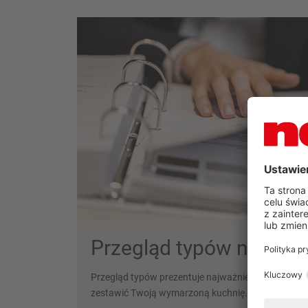
Przegląd typów nobilia.
Przegląd typów prezentuje najważniejsze wersje m
zestawić Twoją wymarzoną kuchnię.