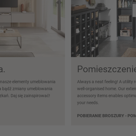
a.
Pomieszczenie
, nasze elementy umeblowania
Always a neat feeling! A utility
ia bądź zmiany umeblowania
well-organised home. Our exten
kań. Daj się zainspirować!
accessory items enables optimum 
your needs.
POBIERANIE BROSZURY - PO