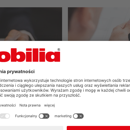
Przegląd proje
odułów, z których możesz
Odkryj różnorodność naszej aktu
którą oferuje.