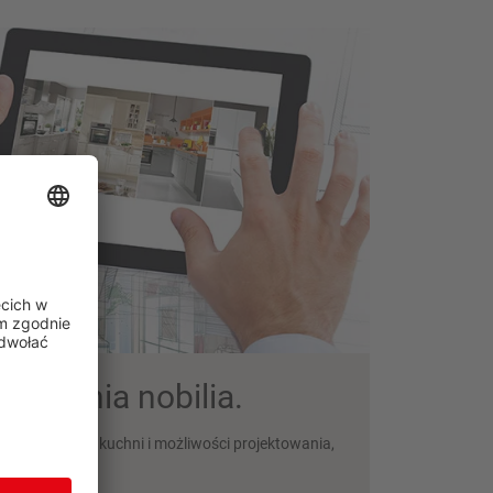
ktowania nobilia.
alnej kolekcji kuchni i możliwości projektowania,