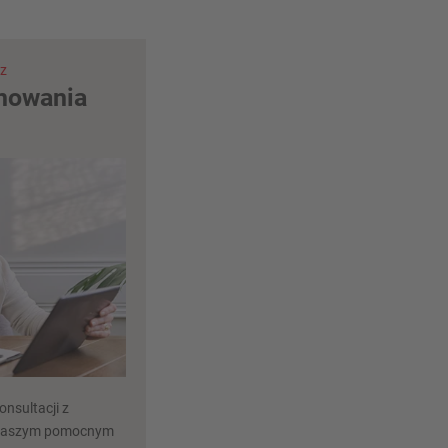
az
anowania
nsultacji z
 naszym pomocnym