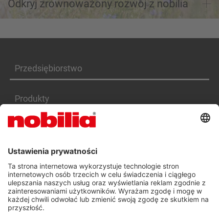
Odkryj zrównoważony rozwój z nobilia
Przedsiębiorstwo
Produkty
Serwis
Kariera
DEKLARACJA DOSTĘPNOŚCI PL