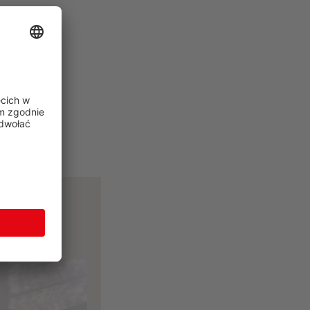
zoną
az
anowania