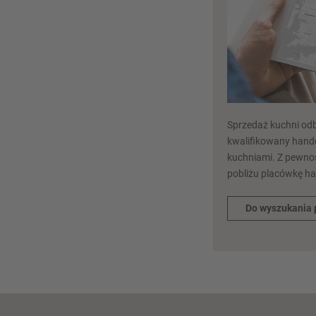
Sprzedaż kuchni odb
kwalifikowany hande
kuchniami. Z pewnoś
pobliżu placówkę h
Do wyszukania 