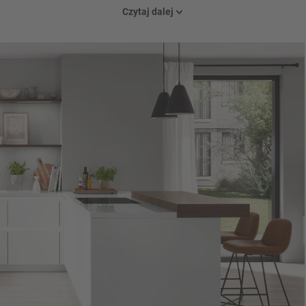
 w czyszczeniu i doskonale nadaje się do codziennego użytku. Nastrojo
Czytaj dalej
porze dnia: podświetlane uchwyty wpuszczane.