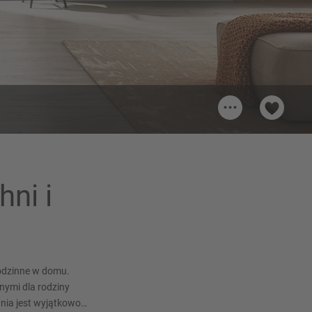
...
06
Uchwyt 016
y)
Profil uchwytu (LINE N), Biały
hni i
alpejski Matowy
 rodzinne w domu.
nymi dla rodziny
nia jest wyjątkowo