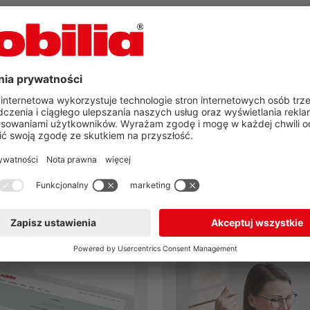
 znalazłeś Twoją wymar
kuchnię marki nobilia?
eraz
Zaplanuj swoją kuchnię już ter
lacówki
Narzędzia do pl
nobilia
nobilia