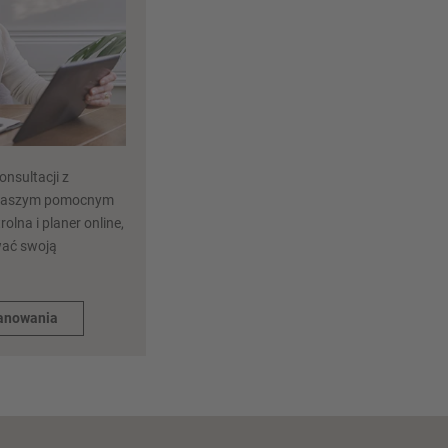
nsultacji z
 naszym pomocnym
rolna i planer online,
wać swoją
lanowania