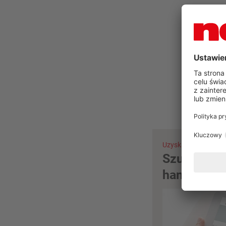
Czy
Uzyskaj poradę już t
Szukanie p
handlowej 