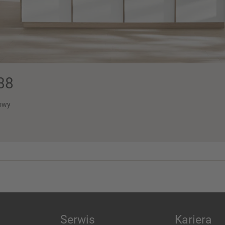
88
owy
Serwis
Kariera