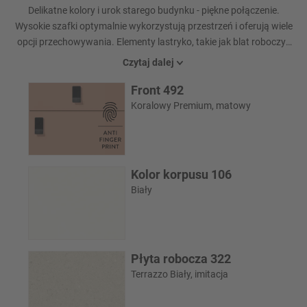
Delikatne kolory i urok starego budynku - piękne połączenie.
Wysokie szafki optymalnie wykorzystują przestrzeń i oferują wiele
opcji przechowywania. Elementy lastryko, takie jak blat roboczy i
panele wnękowe, podkreślają świeży wygląd. Nowe ulubione
Czytaj dalej
miejsce: lada dla dwóch osób z eleganckimi stołkami barowymi
Front 492
Cross z naszej serii krzeseł.
Koralowy Premium, matowy
Kolor korpusu 106
Biały
Płyta robocza 322
Terrazzo Biały, imitacja