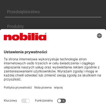
Przedsiębiorstwo
Produkty
Serwis
Kariera
DEKLARACJA DOSTĘPNOŚCI PL
OGÓLNE WARUNKI HANDLOWE
OCHRONA DANYCH OSOBOWYCH