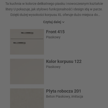
Ta kuchnia w kolorze delikatnego piasku i nowoczesnym kształcie
litery U pokazuje, jak stylowo funkcjonalność i design idą w parze.
Dzięki dużej wysokości korpusu XL oferuje dużo miejsca do
przechowywania, a jednocześnie zapewnia przyjemny i
Czytaj dalej
ergonomiczny przepływ pracy podczas gotowania. Wszystko,
Front 415
czego potrzebujesz, jest pod ręką - kompaktowo zorganizowane i
sprytnie zaplanowane.
Piaskowy
Kolor korpusu 122
Piaskowy
Płyta robocza 201
Beton Piaskowy, imitacja