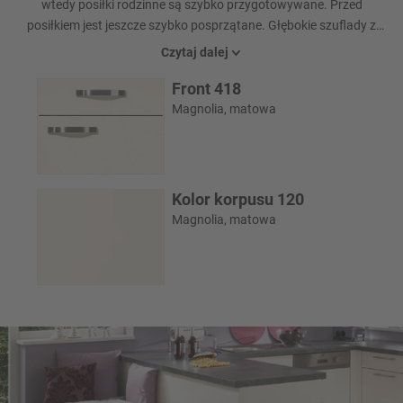
wtedy posiłki rodzinne są szybko przygotowywane. Przed
posiłkiem jest jeszcze szybko posprzątane. Głębokie szuflady z
wysuwem w ławie do siedzenia są nie tylko przestrzenią
Czytaj dalej
użytkową, ale również świetnie wyglądają.
Front 418
Magnolia, matowa
Kolor korpusu 120
Magnolia, matowa