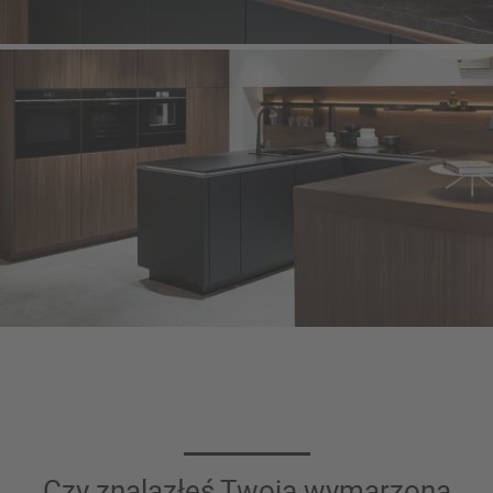
Czy znalazłeś Twoją wymarzoną