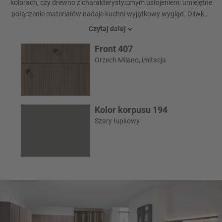
kolorach, czy drewno z charakterystycznym usłojeniem: umiejętne
połączenie materiałów nadaje kuchni wyjątkowy wygląd. Oliwka i
orzech Milano tworzą naturalną, przyjemną atmosferę. Ciągłe,
Czytaj dalej
bezuchwytowe fronty wysokich szafek podkreślają przejrzysty,
Front 407
spokojny wygląd i można je wygodnie otwierać za pomocą funkcji
push-to-open.
Orzech Milano, imitacja
Kolor korpusu 194
Szary łupkowy