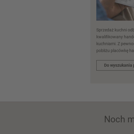
Sprzedaż kuchni odb
kwalifikowany hande
kuchniami. Z pewnoś
pobliżu placówkę h
Do wyszukania 
Noch m