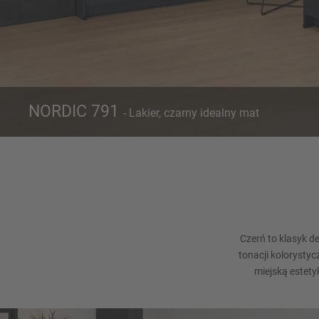
NORDIC 791
- Lakier, czarny idealny mat
Front 791
K
Lakier, czarny idealny mat
Czerń to klasyk d
tonacji kolorysty
miejską estety