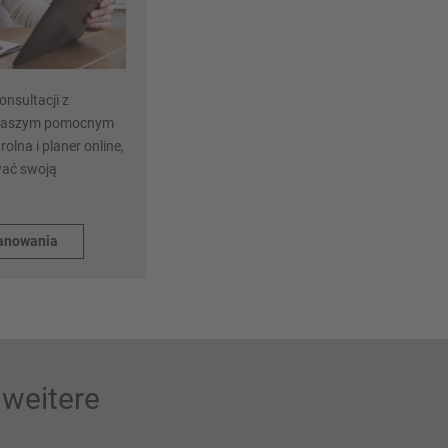
nsultacji z
 naszym pomocnym
rolna i planer online,
wać swoją
lanowania
weitere