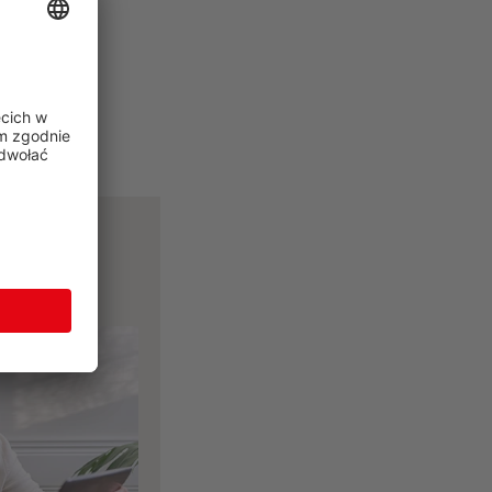
zoną
az
anowania