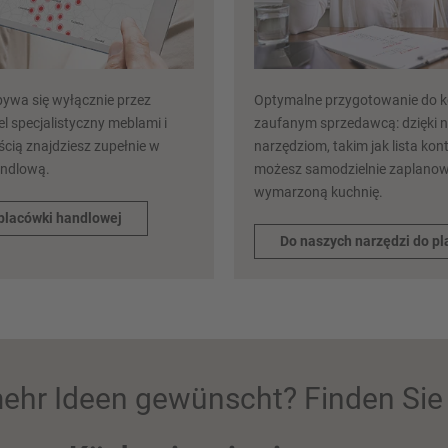
ywa się wyłącznie przez
Optymalne przygotowanie do ko
l specjalistyczny meblami i
zaufanym sprzedawcą: dzięki
cią znajdziesz zupełnie w
narzędziom, takim jak lista kont
andlową.
możesz samodzielnie zaplano
wymarzoną kuchnię.
placówki handlowej
Do naszych narzędzi do p
ehr Ideen gewünscht? Finden Sie 