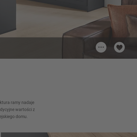
...
66
Uchwyt 358
Uchwyt metalowy, Tytanowy
Matowy
uktura ramy nadaje
dycyjne wartości z
iejskiego domu.