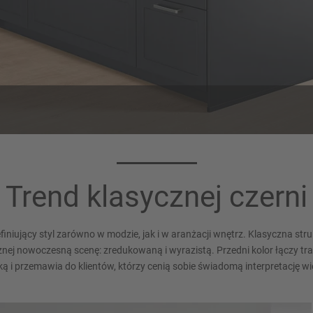
olor korpusu 194
Płyta robocza 3
Szary łupkowy
Czarny strukturowany
Trend klasycznej czerni
efiniujący styl zarówno w modzie, jak i w aranżacji wnętrz. Klasyczna str
cznej nowoczesną scenę: zredukowaną i wyrazistą. Przedni kolor łączy tra
ką i przemawia do klientów, którzy cenią sobie świadomą interpretację w