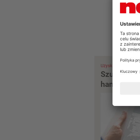
Czy
Uzyskaj poradę już t
Szukanie p
handlowej 