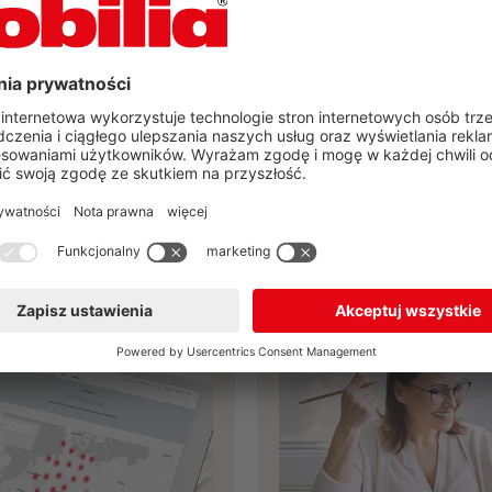
 znalazłeś Twoją wymar
kuchnię marki nobilia?
eraz
Zaplanuj swoją kuchnię już ter
lacówki
Narzędzia do pl
nobilia
nobilia