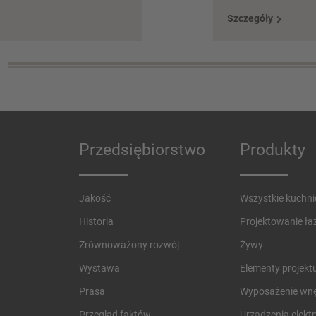
Szczegóły
Przedsiębiorstwo
Produkty
Jakość
Wszystkie kuchni
Historia
Projektowanie łaz
Zrównoważony rozwój
Żywy
Wystawa
Elementy projekt
Prasa
Wyposażenie wnę
Przegląd faktów
Urządzenia elekt