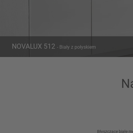
NOVALUX 512
- Biały z połyskiem
Front 512
P
Biały z połyskiem
N
Błyszczące białe m