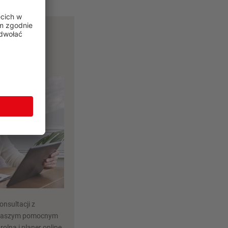
az
anowania
nsultacji z
 naszym pomocnym
rolna i planer online,