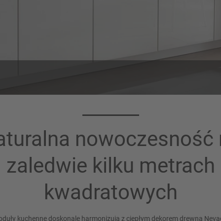
łyta robocza 392
Uchwyt 221
Dąb Nevada, imitacja
Uchwyt metalowy, Wygląd st
aturalna nowoczesność 
szlachetnej Matowy
zaledwie kilku metrach
kwadratowych
oduły kuchenne doskonale harmonizują z ciepłym dekorem drewna Nevada