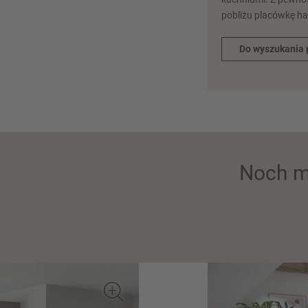
pobliżu placówkę h
Do wyszukania 
Noch m