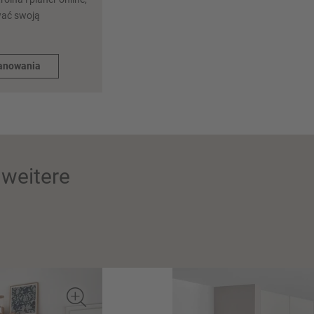
wać swoją
lanowania
weitere