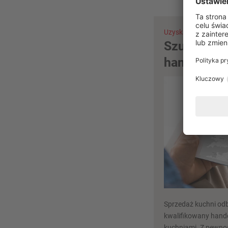
Uzyskaj poradę już t
Szukanie p
handlowej 
Sprzedaż kuchni odb
kwalifikowany hande
kuchniami. Z pewnoś