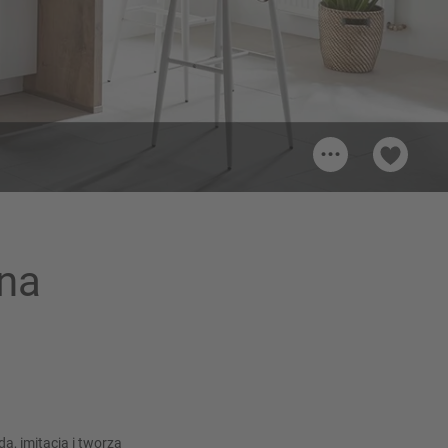
...
ali
na
, imitacja i tworzą