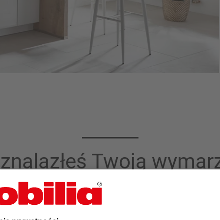
 znalazłeś Twoją wymar
kuchnię marki nobilia?