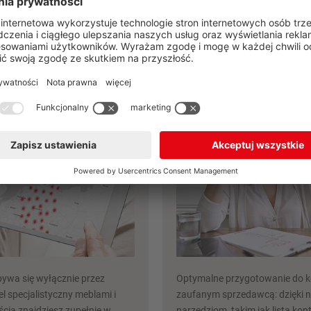
eraz
Zaplanuj swoją kuchnię już ter
lacówki
Narzędzia do pl
nobilia
nobilia
ywa się wyłącznie przez
Optymalne przygotowanie do ko
l specjalistyczny meblami i
zaufanym sprzedawcą: dzięki
cią znajdziesz zupełnie w
narzędziom, takim jak lista kont