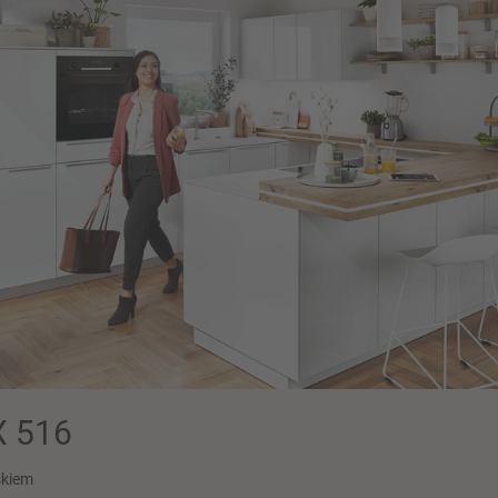
 516
skiem