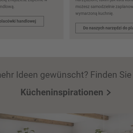
andlową.
możesz samodzielnie zaplano
wymarzoną kuchnię.
placówki handlowej
Do naszych narzędzi do p
ehr Ideen gewünscht? Finden Sie 
Kücheninspirationen