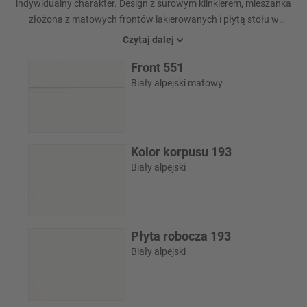
indywidualny charakter. Design z surowym klinkierem, mieszanka
złożona z matowych frontów lakierowanych i płytą stołu w
kolorze 'Biały alpejski' oraz podłoga z drewna naturalnego
Czytaj dalej
znakomicie pasują do miejskiego stylu. Przy tym nie trzeba
Front 551
przeprowadzić się do hali magazynowej, żeby przeżyć
przemysłową elegancję. Nasze wykładziny niszy z nadrukiem
Biały alpejski matowy
cyfrowym umożliwiają nadanie przemysłowego charakteru nawet
małym pomieszczeniom.
Kolor korpusu 193
Biały alpejski
Płyta robocza 193
Biały alpejski