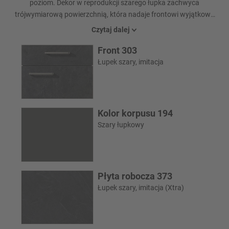
poziom. Dekor w reprodukcji szarego łupka zachwyca
trójwymiarową powierzchnią, która nadaje frontowi wyjątkową
estetykę i naturalny wygląd. Zintegrowane płyty grzewcze i
Czytaj dalej
zlewozmywaki podkreślają nowoczesny, czysty wygląd i
Front 303
harmonijnie dopełniają wysokiej jakości wygląd. Prawdziwą
atrakcją jest niewidoczna płyta indukcyjna ze zintegrowanym
Łupek szary, imitacja
okapem, która doskonale komponuje się z ogólnym wyglądem.
Kolor korpusu 194
Szary łupkowy
Płyta robocza 373
Łupek szary, imitacja (Xtra)