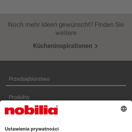
Noch mehr Ideen gewünscht? Finden Sie
weitere
Kücheninspirationen
Przedsiębiorstwo
Produkty
Serwis
Kariera