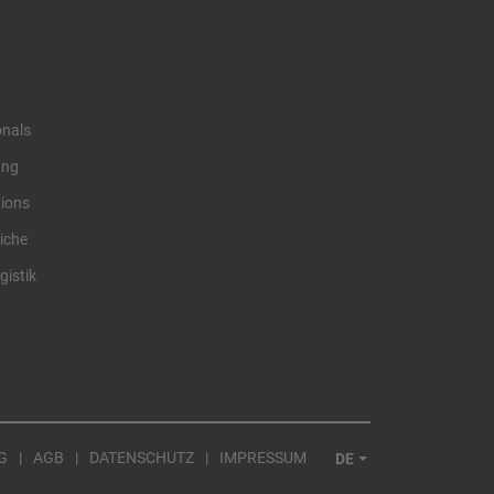
onals
ung
tions
iche
gistik
G
AGB
DATENSCHUTZ
IMPRESSUM
DE