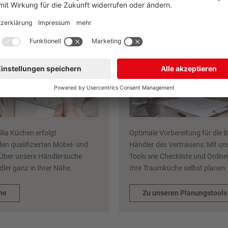
ilia Küchen erfolgt
Optimale Vorbereitung für die 
den qualifizierten Möbel- und
Händler des Vertrauens: Mit uns
Über unsere Händlersuche
Tools wie Checkliste und Onlin
dler ganz in Ihrer Nähe.
Ihre Traumküche selbst planen
he
Zu unseren Planungstools