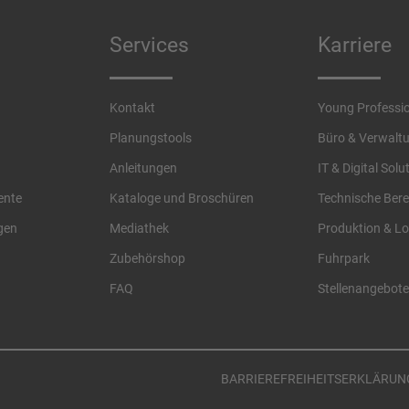
Services
Karriere
Kontakt
Young Professi
Planungstools
Büro & Verwalt
Anleitungen
IT & Digital Solu
ente
Kataloge und Broschüren
Technische Bere
gen
Mediathek
Produktion & Lo
Zubehörshop
Fuhrpark
FAQ
Stellenangebote
BARRIEREFREIHEITSERKLÄRUN