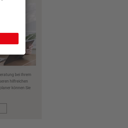
Beratung bei Ihrem
eren hilfreichen
eplaner können Sie
.