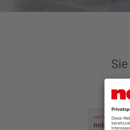
Sie
Jetzt beraten lassen
nobilia Hä