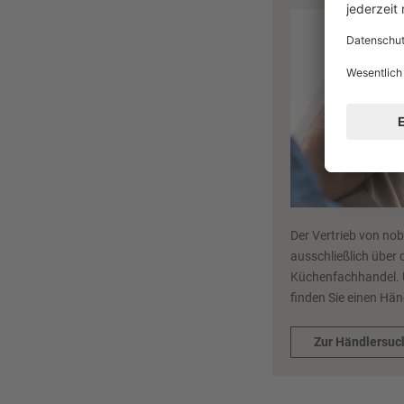
Der Vertrieb von nob
ausschließlich über 
Küchenfachhandel. 
finden Sie einen Hän
Zur Händlersuc