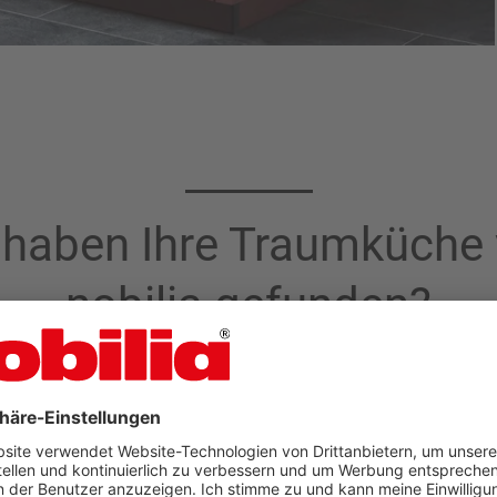
 haben Ihre Traumküche
nobilia gefunden?
Jetzt Küche selbst planen
ndlersuche
nobilia Planungs