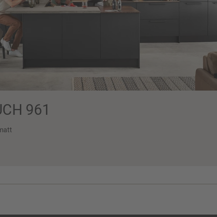
CH 961
matt