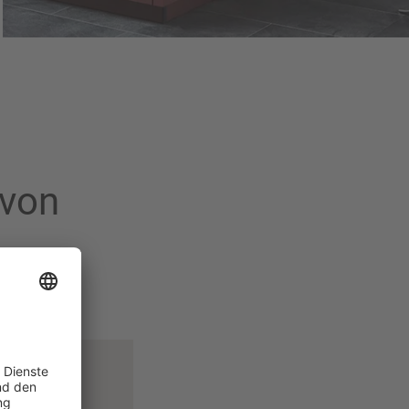
 von
tools