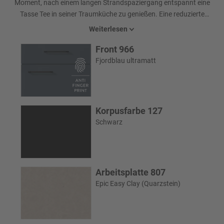
Moment, nach einem langen Strandspaziergang entspannt eine
Tasse Tee in seiner Traumküche zu genießen. Eine reduzierte
Formsprache lässt exklusive Details noch besser wirken. Bei dieser
Weiterlesen
Planung gibt das Zusammenspiel von mattblauen Fronten, einer
Front 966
Nische aus Quarzstein und goldfarbenen Designelementen dem
Alltag einen Hauch Besonderheit.
Fjordblau ultramatt
Korpusfarbe 127
Schwarz
Arbeitsplatte 807
Epic Easy Clay (Quarzstein)