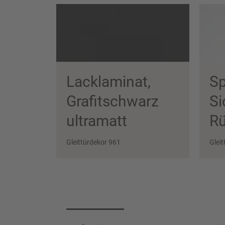
Lacklaminat,
Sp
Grafit­schwarz
Si
ultra­matt
Rü
Gleittürdekor 961
Glei