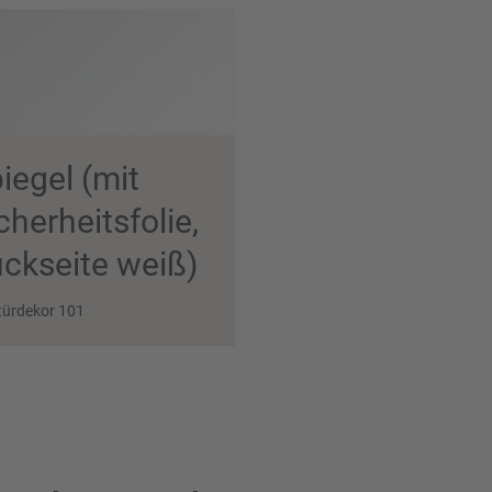
iegel (mit
cherheits­folie,
ck­seite weiß)
ttürdekor 101