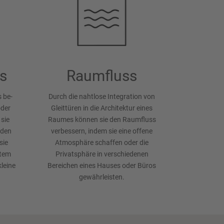
s
Raumfluss
s be­
Durch die naht­lose In­tegra­tion von
oder
Gleit­türen in die Architektur ei­nes
sie
Raumes kön­nen sie den Raum­fluss
 den
ver­bessern, indem sie eine offene
sie
Atmos­phäre schaffen oder die
ztem
Privat­sphäre in ver­schied­enen
kleine
Bereich­en eines Hauses oder Büros
ge­währ­leisten.