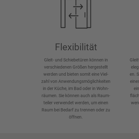
Flexibilität
Gleit- und Schiebetüren können in
Glei
verschie­denen Grö­ßen hergestellt
eleg
werden und bieten somit eine Viel­
en. S
zahl von An­wen­dungs­mög­lich­keiten
eine
in der Küche, im Bad oder in Wohn­
ein
räumen. Sie können auch als Raum­
fläc
teiler verwendet werden, um einen
werd
Raum bei Be­darf zu tren­nen oder zu
öffnen.