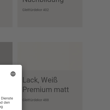
Gleittürdekor 402
Lack, Weiß
r­
Premium matt
Gleittürdekor 488