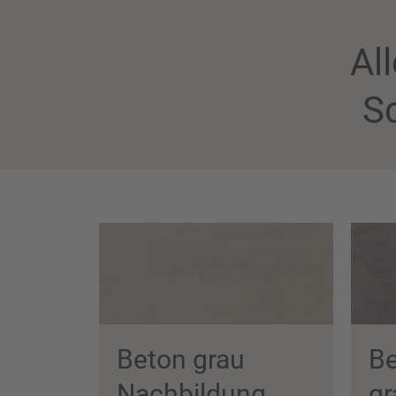
Al
Sc
Beton grau
Be
Nachbildung
gr