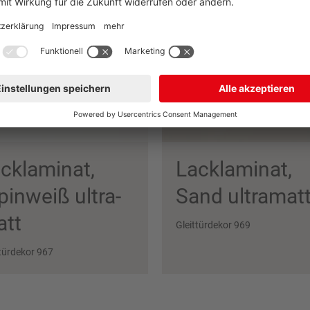
cklaminat,
Lacklaminat,
pin­weiß ultra­
Sand ultramat
tt
Gleittürdekor 969
ttürdekor 967