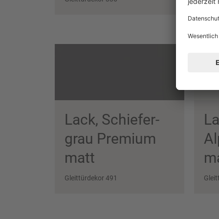
Lack, Schiefer­
La
grau Premium
Al
matt
ma
Gleittürdekor 491
Glei