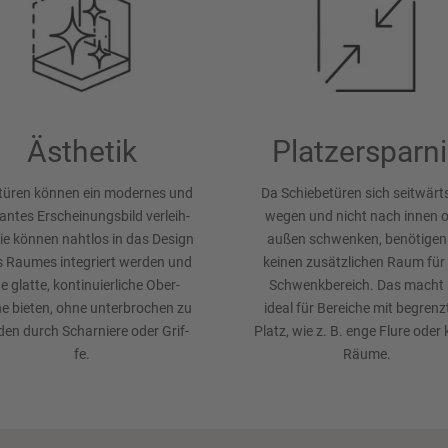
Ästhetik
Platzersparni
t­türen kön­nen ein modernes und
Da Schiebetüren sich seit­wärt
antes Erschein­ungs­bild ver­leih­
weg­en und nicht nach innen 
ie können naht­los in das De­sign
außen schwen­ken, be­nötigen 
s Raumes integriert werden und
keinen zu­sätz­lichen Raum für
e glat­te, kon­tinuierliche Ober­
Schwenk­bereich. Das macht 
he bieten, ohne unter­brochen zu
ideal für Be­reiche mit be­gren
en durch Schar­niere oder Grif­
Platz, wie z. B. enge Flure oder 
fe.
Räume.