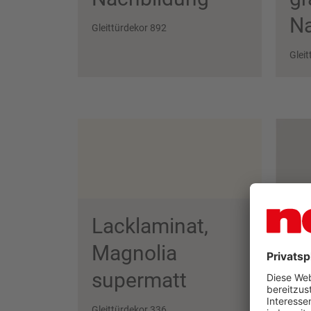
Na
Gleittürdekor 892
Glei
Lacklaminat,
La
Magnolia
Se
supermatt
su
Gleittürdekor 336
Glei