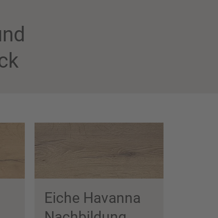
und
ick
Eiche Havanna
Nachbildung