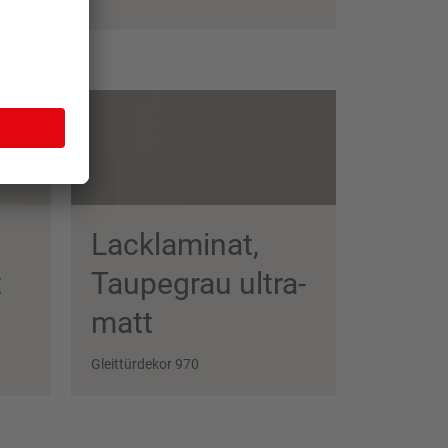
Lacklaminat,
t
Taupe­grau ultra­
matt
Gleittürdekor 970