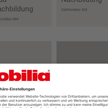
chbildung
Gleittürdekor 405
ttürdekor 889
cklaminat,
Lacklaminat,
iden­grau
Stein­grau supe
permatt
matt
ttürdekor 338
Gleittürdekor 341