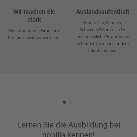
Wir machen Sie
Auslandsaufenthalt
Flexibilität
Und vieles mehr!
stark
Frankreich, Spanien,
Durch unsere
Sprachkurse, Sportangebote,
Schweden? Sammeln Sie
Wir unterstützen Sie in Ihrer
Gleitzeitregelung im
unvergessliche Erfahrungen
Urlaubs- und
Persönlichkeitsentwicklung.
kaufmännischen Bereich und
in Ländern, in denen andere
Weihnachtsgeld. Bei uns
30 Tage Urlaub ermöglichen
erwartet Sie eine Menge
Urlaub machen.
wir Dir die maximale
weiterer Vorteile!
Flexibilität.
Lernen Sie die Ausbildung bei
nobilia kennen!