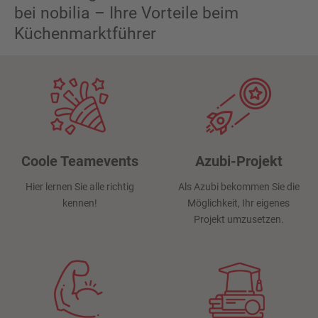
bei nobilia – Ihre Vorteile beim
Küchenmarktführer
Gutes Betriebsklima
Coole Teamevents
Azubi-Projekt
Super
Übernahmechance
Hier lernen Sie alle richtig
Sie sind ab Tag 1 ein
Als Azubi bekommen Sie die
nobilianer.
kennen!
Möglichkeit, Ihr eigenes
Wir haben eine fast 100-%ige
Projekt umzusetzen.
Übernahmequote.