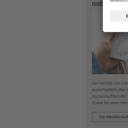
nobilia Hä
Der Vertrieb von nob
ausschließlich über 
Küchenfachhandel. 
finden Sie einen Hän
Zur Händlersuc