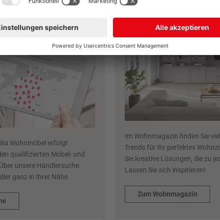
ndlersuche
nobilia Wohnmag
Im Wohnmagazin finden Sie viel
ilia Wohnmöbel erfolgt
Trends für Ihr perfektes Wohn
den qualifizierten Möbel- und
Sie kreative Lösungen, die zu je
Über unsere Händlersuche
Lassen Sie sich inspirieren!
dler ganz in Ihrer Nähe.
Zum Wohnmagazin
he