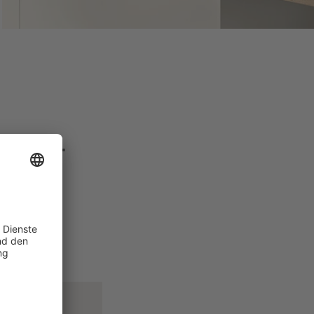
immer
tdecken