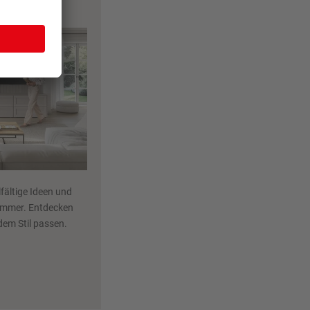
azin
fältige Ideen und
zimmer. Entdecken
dem Stil passen.