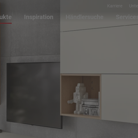
Karriere
Unt
ukte
Inspiration
Händlersuche
Service