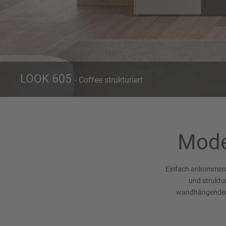
LOOK 605
- Coffee strukturiert
Front 605
Coffee strukturiert
Mode
Einfach ankommen u
und struktu
wandhängenden 
inklusive geräumige