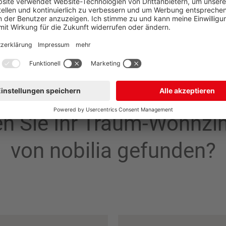
n Sie Ihr Traum-Wohnz
von nobilia gefunden?