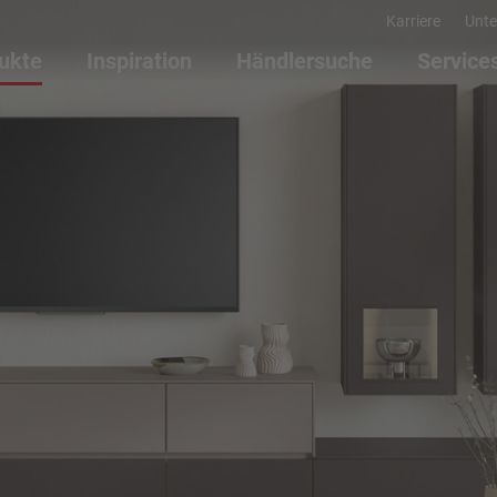
Karriere
Unt
ukte
Inspiration
Händlersuche
Service