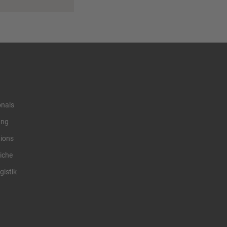
onals
ung
tions
iche
gistik