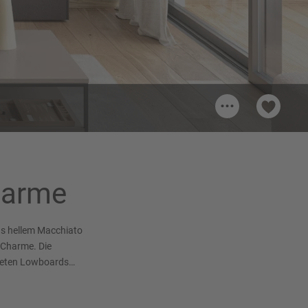
...
ato
harme
us hellem Macchiato
 Charme. Die
teten Lowboards
 ein – ideal für ein