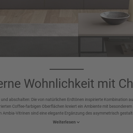
Korpusfarbe 071
Griff 008
Taupegrau
Griffmulde (LINE N), Macchi
rne Wohnlichkeit mit C
Matt
nd abschalten: Die von natürlichen Erdtönen inspirierte Kombination a
rierten Coffee-farbigen Oberflächen kreiert ein Ambiente mit besonderem
Ambia-Vitrinen sind eine elegante Ergänzung des asymmetrisch gestal
r nBOX-Schubkästen. Der Couchtisch fügt sich elegant in das Farbkonzept
Weiterlesen
Zuhause mit Ausdruck und Klasse.