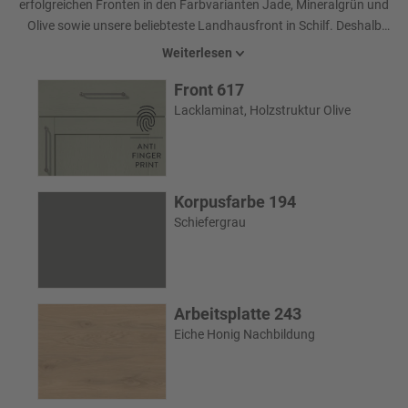
erfolgreichen Fronten in den Farbvarianten Jade, Mineralgrün und
Olive sowie unsere beliebteste Landhausfront in Schilf. Deshalb
haben wir Olive als echte Alternative für das moderne Landhaus in
Weiterlesen
unser Neuheiten-Programm aufgenommen. Die spürbare Struktur
Front 617
vermittelt eine authentische Echtholzanmutung und bringt Wärme
in zeitgemäße Planungen.
Lacklaminat, Holzstruktur Olive
Korpusfarbe 194
Schiefergrau
Arbeitsplatte 243
Eiche Honig Nachbildung