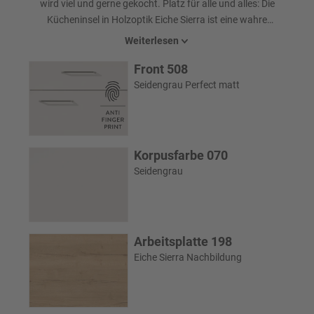
wird viel und gerne gekocht. Platz für alle und alles: Die
Kücheninsel in Holzoptik Eiche Sierra ist eine wahre
Naturschönheit und der zentrale Ort, um gemeinsam zu kochen,
Weiterlesen
sich auszutauschen und das Familienleben zu genießen. Für die
Front 508
perfekte Balance aus Gemütlichkeit und Modernität sorgt die
Kombination aus naturnahen Holzelementen und dem hellen
Seidengrau Perfect matt
Dekor in Seidengrau. Die matten Lackfronten mit innovativer Anti-
Fingerprint-Beschichtung sind ideal für den unkomplizierten
Familienalltag.
Korpusfarbe 070
Seidengrau
Arbeitsplatte 198
Eiche Sierra Nachbildung