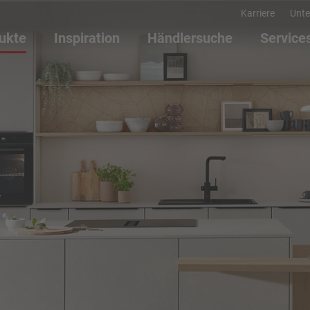
Karriere
Unt
ukte
Inspiration
Händlersuche
Service