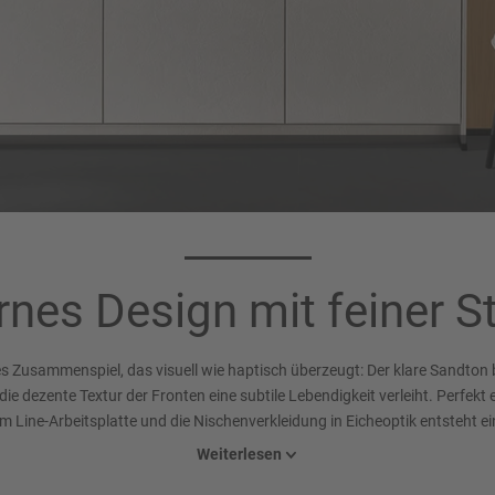
Korpusfarbe 122
Arbeitsplatte 2
Sand
Sand strukturiert
nes Design mit feiner St
es Zusammenspiel, das visuell wie haptisch überzeugt: Der klare Sandton 
e dezente Textur der Fronten eine subtile Lebendigkeit verleiht. Perfekt 
lim Line-Arbeitsplatte und die Nischenverkleidung in Eicheoptik entsteht 
Gesamtbild aus natürlichen Tönen und spannender Materialtiefe.
Weiterlesen