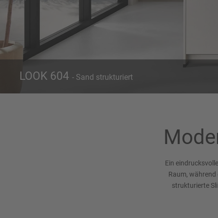
LOOK 604
- Sand strukturiert
Front 604
Sand strukturiert
Moder
Ein eindrucksvoll
Raum, während di
strukturierte S