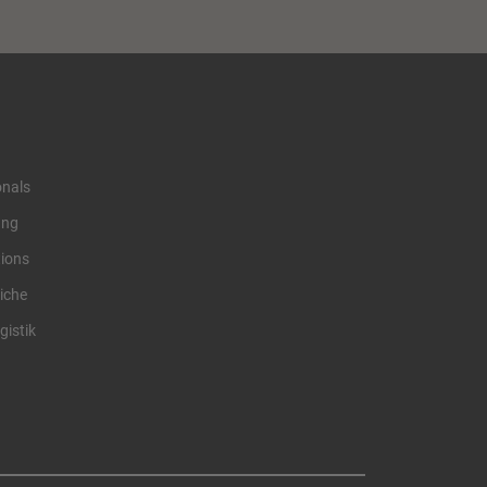
onals
ung
tions
iche
gistik