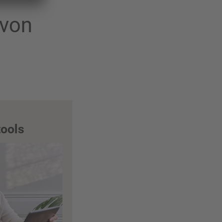
 von
tools