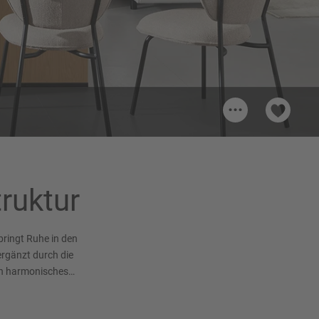
...
45
Griff 870
Griffleiste, Schwarz in Türbreite Matt
ruktur
bringt Ruhe in den
ergänzt durch die
ein harmonisches