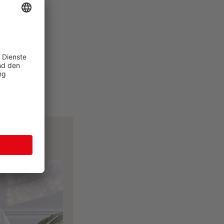
 von
tools