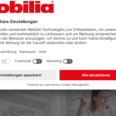
 haben Ihre Traumküche
nobilia gefunden?
Jetzt Küche selbst planen
ndlersuche
nobilia Planungs