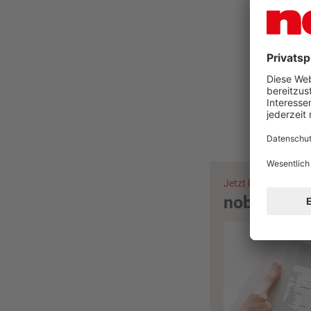
Sie
Jetzt beraten lassen
nobilia Hä