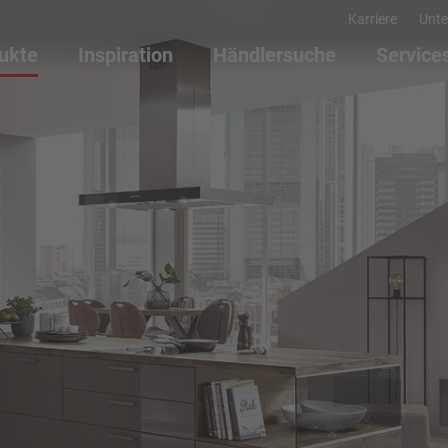
Karriere
Unt
ukte
Inspiration
Händlersuche
Service