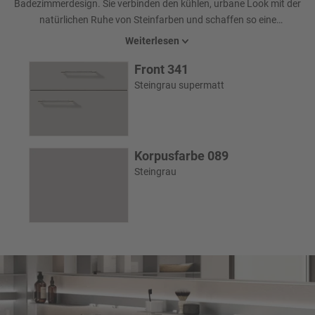
Badezimmerdesign. Sie verbinden den kühlen, urbane Look mit der
natürlichen Ruhe von Steinfarben und schaffen so eine
harmonische Atmosphäre. Dieses Designkonzept ist ideal für alle,
Weiterlesen
die ein Badezimmer suchen, das Stil, Komfort und Gemütlichkeit
Front 341
vereint – eine Wohlfühloase für jeden Tag.
Steingrau supermatt
Korpusfarbe 089
Steingrau