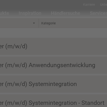
Karriere
Unt
ukte
Inspiration
Händlersuche
Service
Kategorie
er (m/w/d)
ker (m/w/d) Anwendungsentwicklung
er (m/w/d) Systemintegration
r (m/w/d) Systemintegration - Standort