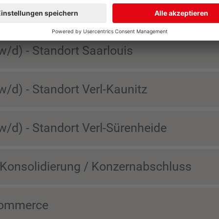
s und Logistik - Standort Saarlouis
/d) - Standort Saarlouis
/d) - Standort Verl-Kaunitz
w/d) - Standort Verl-Sürenheide
 Konsolidierung / Konzernabschluss
Commerce