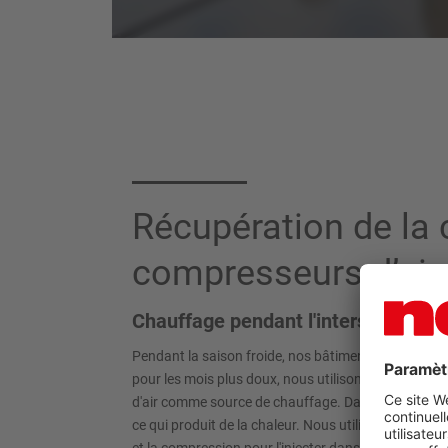
Récupération de la 
compresseurs d’air
Chauffage pendant l'intersaison
Pendant la saison froide, nos bâtiments sont chauff
pour les mois plus doux, nous utilisons la chaleur
d'air comme source de chauffage. Dans ces compress
ce qui produit de la chaleur. Nous utilisons la chale