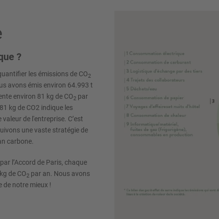
e
ique ?
uantifier les émissions de CO
2
ous avons émis environ 64.993 t
sente environ 81 kg de CO
par
2
 81 kg de CO2 indique les
 valeur de l'entreprise. C’est
uivons une vaste stratégie de
an carbone.
é par l’Accord de Paris, chaque
 kg de CO
par an. Nous avons
2
e de notre mieux !