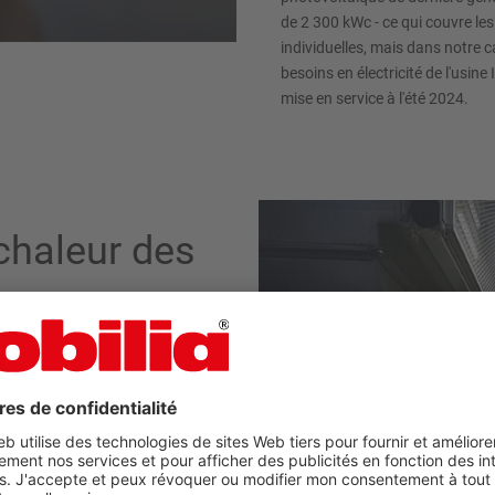
de 2 300 kWc - ce qui couvre les
individuelles, mais dans notre c
besoins en électricité de l'usine 
mise en service à l'été 2024.
chaleur des
és par des déchets de bois ;
 produite par nos compresseurs
eurs d'air, l'air est comprimé,
ur produite par les frottements