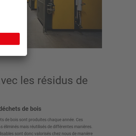
vec les résidus de
 déchets de bois
ts de bois sont produites chaque année. Ces
éliminés mais réutilisés de différentes manières.
ilisables sont donc valorisés chez nous de manière