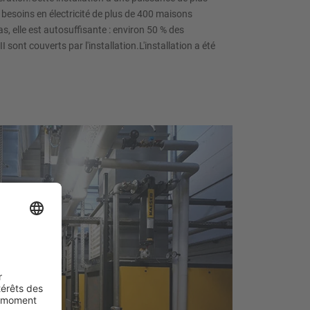
 besoins en électricité de plus de 400 maisons
as, elle est autosuffisante : environ 50 % des
III sont couverts par l'installation.L'installation a été