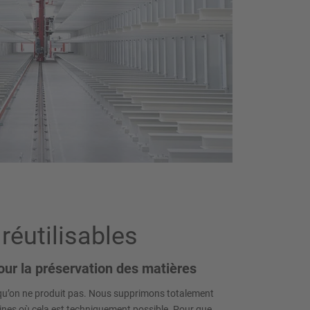
réutilisables
our la préservation des matières
i qu’on ne produit pas. Nous supprimons totalement
ines où cela est techniquement possible. Pour que