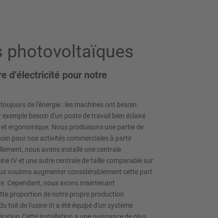
ns photovoltaïques
 d’électricité pour notre
 toujours de l'énergie : les machines ont besoin
ar exemple besoin d'un poste de travail bien éclairé
ne et ergonomique. Nous produisons une partie de
soin pour nos activités commerciales à partir
llement, nous avons installé une centrale
sine IV et une autre centrale de taille comparable sur
ous voulons augmenter considérablement cette part
opre. Cependant, nous avons maintenant
te proportion de notre propre production
du toit de l'usine III a été équipé d'un système
ration.Cette installation a une puissance de plus