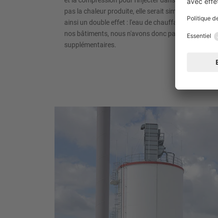
et la compression pour l'injecter dans nos circuits d
pas la chaleur produite, elle serait simplement éva
ainsi un double effet : l'eau de chauffage se récha
nos bâtiments, nous n'avons donc pas besoin de brû
supplémentaires.