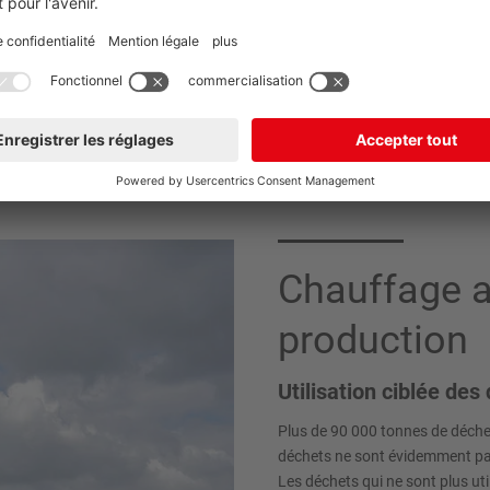
e chauffage. Si nous n'utilisions
cuée dans l'air. Nous obtenons
uffe également. Pour chauffer
ler des sources d'énergie
Chauffage a
production
Utilisation ciblée des
Plus de 90 000 tonnes de déche
déchets ne sont évidemment pas 
Les déchets qui ne sont plus ut