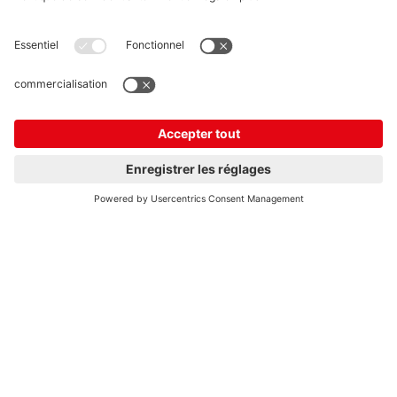
Notre assortiment d'appareils
électriques
Table de cuisson, four, réfrigérateur, lave-vaisselle et hotte
aspirante - ce sont les appareils ménagers les plus importants
dans une cuisine. À cela peuvent s'ajouter un four à micro-ondes,
un four à vapeur ou une machine à café automatique. Tous vous
offrent diverses fonctions innovantes qui vous facilitent le
quotidien et vous aident à adopter un mode de vie sain. Découvrez