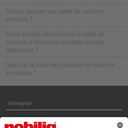
Puis-je ajouter une table de cuisson
invisible ?
Dans quelles dimensions la table de
cuisson à induction invisible est-elle
disponible ?
Quel est le coût des plaques de cuisson
invisibles ?
Entreprise
Produits