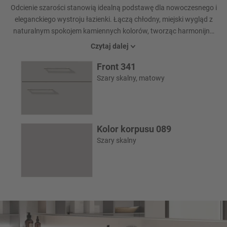
Odcienie szarości stanowią idealną podstawę dla nowoczesnego i
eleganckiego wystroju łazienki. Łączą chłodny, miejski wygląd z
naturalnym spokojem kamiennych kolorów, tworząc harmonijną
atmosferę. Ta koncepcja projektowa jest idealna dla każdego, kto
Czytaj dalej
szuka łazienki łączącej styl, komfort i przytulność - oazy dobrego
Front 341
samopoczucia na każdy dzień.
Szary skalny, matowy
Kolor korpusu 089
Szary skalny