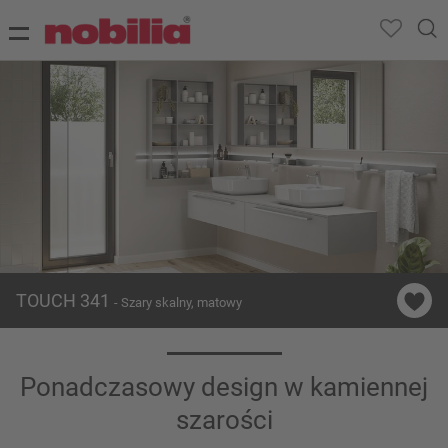
TOUCH 341
- Szary skalny, matowy
Ponadczasowy design w kamiennej
szarości