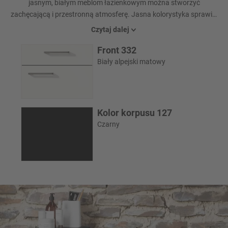
jasnym, białym meblom łazienkowym można stworzyć
zachęcającą i przestronną atmosferę. Jasna kolorystyka sprawia,
że nawet najmniejsze pomieszczenie wydaje się większe i nadaje
Czytaj dalej
łazience nowoczesny, ponadczasowy urok.
Front 332
Biały alpejski matowy
Kolor korpusu 127
Czarny