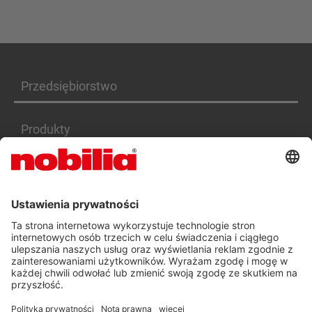
Przedsiębiorstwo
Produkty
Serwis
Kariera
DEKLARACJA DOSTĘPNOŚCI PL
OGÓLNE WARUNKI HANDLOWE