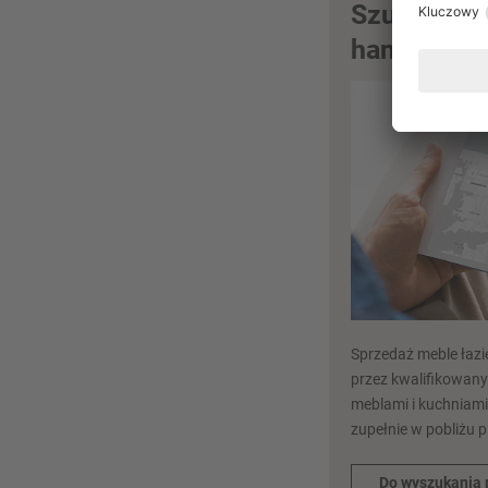
Szukanie p
handlowej 
Sprzedaż meble łaz
przez kwalifikowany
meblami i kuchniami
zupełnie w pobliżu 
Do wyszukania 