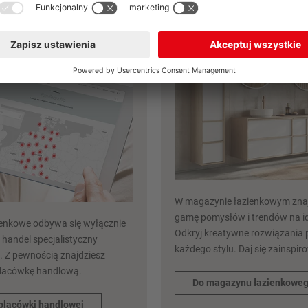
lacówki
Magazyn łazienk
nobilia
W magazynie łazienkowym znaj
gamę pomysłów i trendów na id
ienkowe odbywa się wyłącznie
Odkryj kreatywne rozwiązania 
 handel specjalistyczny
każdego stylu. Daj się zainspir
. Z pewnością znajdziesz
placówkę handlową.
Do magazynu łazienkowe
placówki handlowej