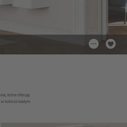
...
wy
Uchwyt 469
Uchwyt metalowy, Antracytowy
Szczotkowany
ia, które oferują
 w kolorze białym