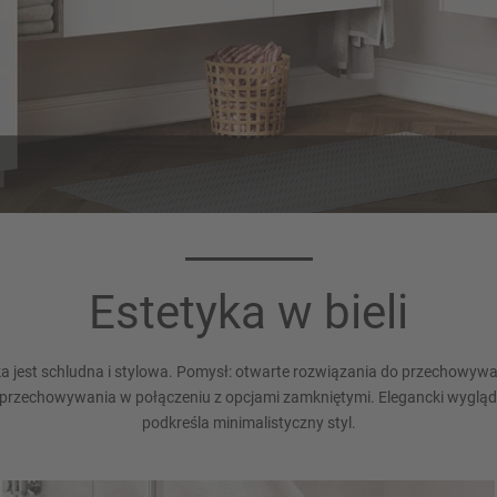
olor korpusu 106
Blat umywalko
231
Biały
Estetyka w bieli
Dąb Bergamo, imitacja
ka jest schludna i stylowa. Pomysł: otwarte rozwiązania do przechowywan
przechowywania w połączeniu z opcjami zamkniętymi. Elegancki wygląd
podkreśla minimalistyczny styl.