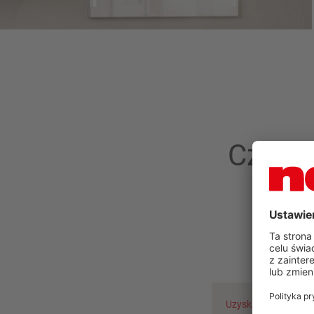
Czy zn
Uzyskaj poradę już t