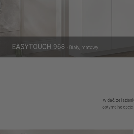
EASYTOUCH 968
- Biały, matowy
Front 968
K
Biały, matowy
Widać, że łazien
optymalne opcje 