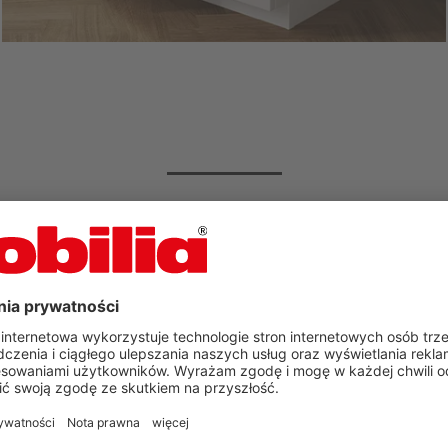
alazłeś łazienkę nobilia
marzeń?
eraz
Odkryj więcej inspiracji już tera