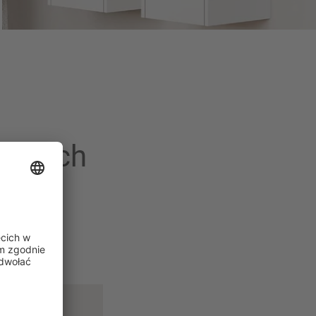
 swoich
z