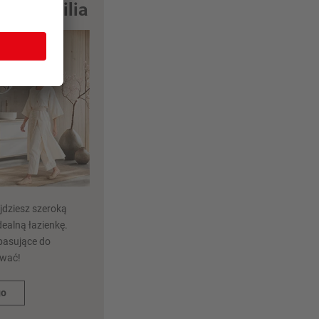
owy nobilia
dziesz szeroką
ealną łazienkę.
pasujące do
ować!
go