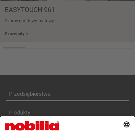
EASYTOUCH 961
Czarny grafitowy, matowy
Szczegóły
Przedsiębiorstwo
Produkty
Serwis