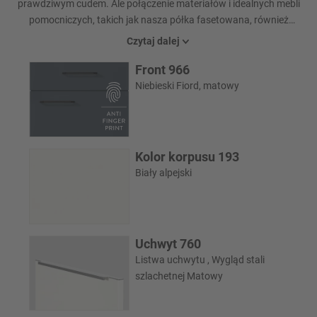
prawdziwym cudem. Ale połączenie materiałów i idealnych mebli
pomocniczych, takich jak nasza półka fasetowana, również
zapewnia harmonijne współgranie i dodatkowy komfort.
Czytaj dalej
Front 966
Niebieski Fiord, matowy
Kolor korpusu 193
Biały alpejski
Uchwyt 760
Listwa uchwytu , Wygląd stali
szlachetnej Matowy