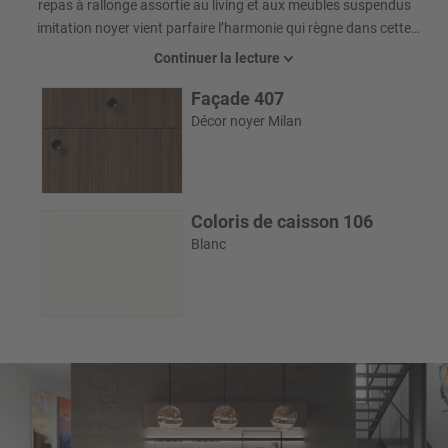
repas à rallonge assortie au living et aux meubles suspendus
imitation noyer vient parfaire l’harmonie qui règne dans cette
pièce. La table de repas Rom est d’ailleurs disponible en trois
Continuer la lecture
tailles fixes et xtensibles. Les fauteils confortables Swing, avec
Façade 407
leur structure propice à l’oscillation et leur forêt verte velours
vintage, complètent cet agréable tableau.
Décor noyer Milan
Coloris de caisson 106
Blanc