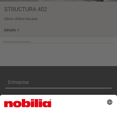
STRUCTURA 402
Décor chêne Havane
Détails
Entreprise
Produits
Services