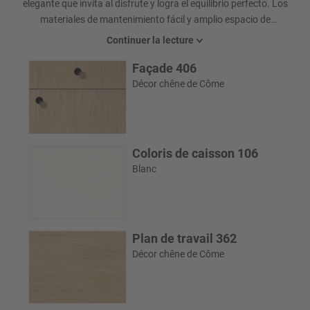
elegante que invita al disfrute y logra el equilibrio perfecto. Los
materiales de mantenimiento fácil y amplio espacio de
almacenamiento brindan un gran nivel de comodidad. Con un
Continuer la lecture
ambiente armonioso, los fines de semana se convierten en unas
Façade 406
breves vacaciones.
Décor chêne de Côme
Une harmonie parfaite : notre collection de chaises Turn. Beau et
confortable au premier coup d'œil, particulièrement fonctionnel au
second.
Coloris de caisson 106
Blanc
Plan de travail 362
Décor chêne de Côme