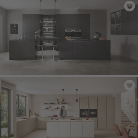
PURA 834
- Bílá vysoký lesk
STRUCTURA 403
- Dub Nero imitace