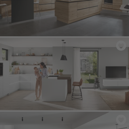
RIVA 893
- Dub San Remo imitace
SENSO 490
- Alpská bílá prémiová matná