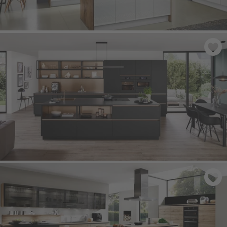
FOCUS 470
- Alpská bílá ultra vysoký lesk
SENSO 496
- Černá prémiová matná