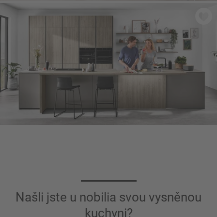
RIVA 892
- Beton šedý imitace
RIVA 843
- Dub Bergamo imitace
Našli jste u nobilia svou vysněnou
kuchyni?