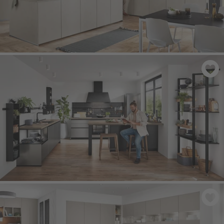
RIVA 842
- Beton pískový imitace
INOX 216
- Kartáčovaná ocel imitace