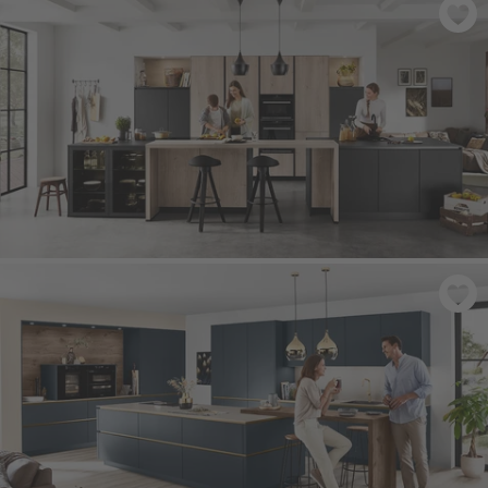
RIVA 839
- Beton terra šedý, imitace
NATURA 744
- Dub Montreal imitace