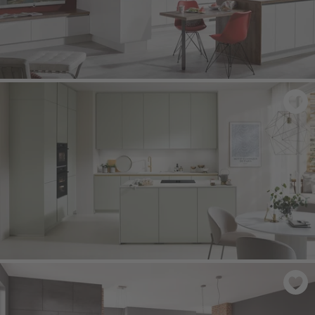
LASER 416
- Bílá
SENSO 494
- Jadeit prémiová matná