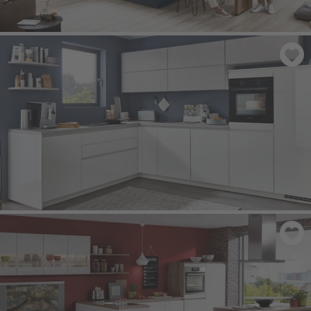
EASYTOUCH 966
- Modrá fjord ultra matná
FLASH 450
- Bílá vysoký lesk