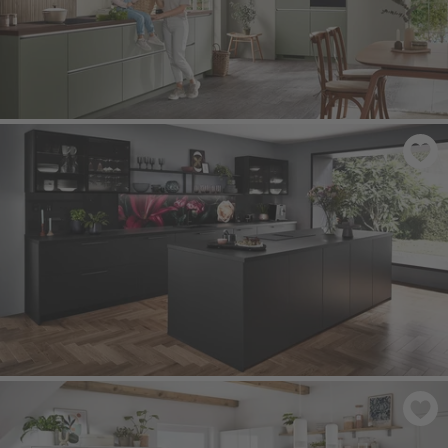
SENSO 495
- Olive prémiová matná
TOUCH 340
- Černá super matná