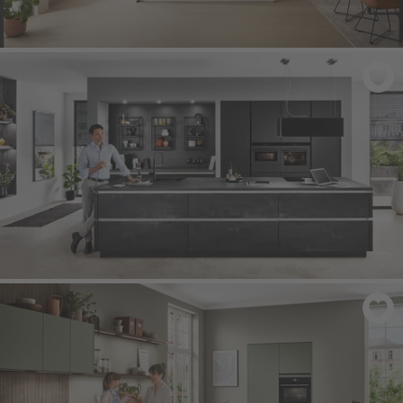
STRUCTURA 406
- Dub Como, imitace
LASER 463
- Černý beton imitace