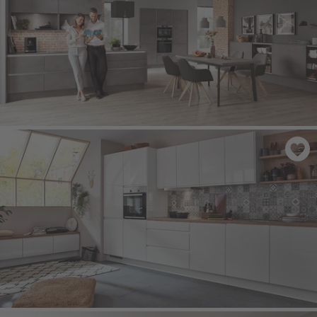
RIVA 889
- Beton břidlicově šedá imitace