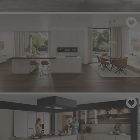
SENSO 483
- Lak, Macchiato Premium matný
SOFTLINE 504
- Lak, Sand Perfect matný