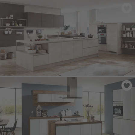
INLINE 551
- Alpská bílá matná
RIVA 891
- Bílý beton imitace