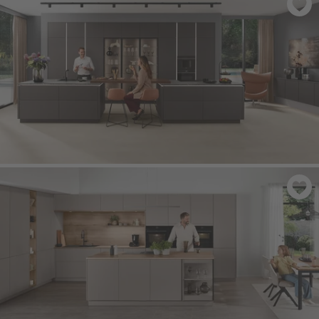
LASER 412
- Macchiato
SOFTLINE 505
- Káva Perfektní mat