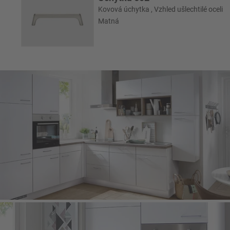
Kovová úchytka , Vzhled ušlechtilé oceli
Matná