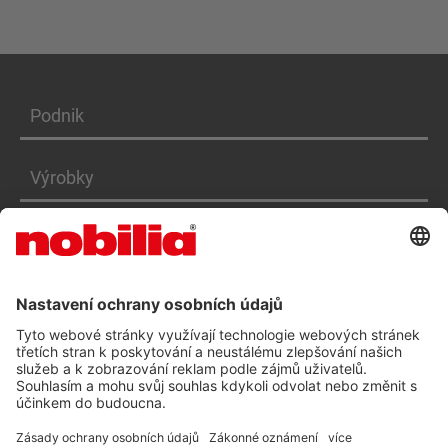
Podnik
Výrobky
Služby
PROHLÁŠENÍ O PŘÍSTUPNOSTI CZ
VOP