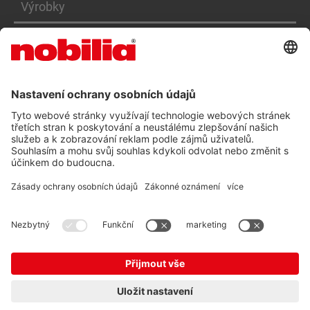
Výrobky
Služby
PROHLÁŠENÍ O PŘÍSTUPNOSTI CZ
VOP
OCHRANA OSOBNÍCH ÚDAJŮ
TIRÁŽ
© nobilia 2026
CZ