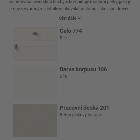
inspirovaná severskou kuchyní kombinuje moderní prvky, jako je
jemný s vybranými detaily venkovského domu, jako jsou dřevěné
úchytky a výsuvy s masivními dřevěnými čely.
Číst dále
Čelo 774
Bílá
Barva korpusu 106
Bílá
Pracovní deska 201
Beton pískový imitace