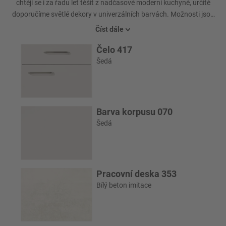
chtějí se i za řadu let těšit z nadčasové moderní kuchyně, určitě
doporučíme světlé dekory v univerzálních barvách. Možnosti jsou
prakticky neomezené. Může se jednat o návrh v barevném
Číst dále
provedení s odstupňovanými odstíny jedné barvy, anebo o souhru
Čelo 417
vzrušujících akcentů s barevnými skly a dekory pracovních desek.
Šedá
Barva korpusu 070
Šedá
Pracovní deska 353
Bílý beton imitace