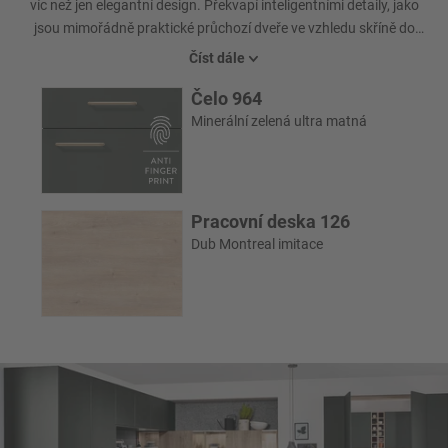
víc než jen elegantní design. Překvapí inteligentními detaily, jako
jsou mimořádně praktické průchozí dveře ve vzhledu skříně do
navazující technické místnosti.
Číst dále
Čelo 964
Minerální zelená ultra matná
Pracovní deska 126
Dub Montreal imitace