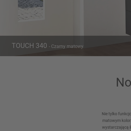
TOUCH 340
- Czarny matowy
Front 340
K
Czarny matowy
No
Nie tylko funkc
matowym kolorz
wystarczającą 