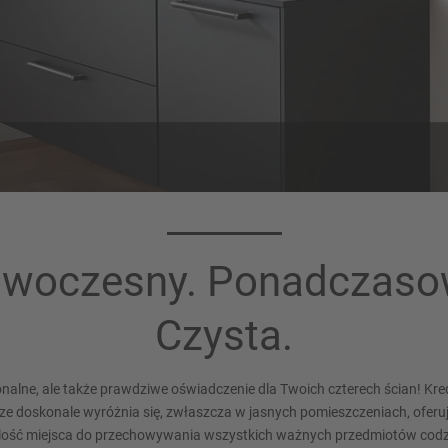
olor korpusu 127
Płyta robocza 3
Czarny
Czarny strukturowany
woczesny. Ponadczaso
Czysta.
jonalne, ale także prawdziwe oświadczenie dla Twoich czterech ścian! Kr
e doskonale wyróżnia się, zwłaszcza w jasnych pomieszczeniach, oferuj
ilość miejsca do przechowywania wszystkich ważnych przedmiotów codz