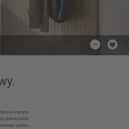
...
66
wy.
edens w czarnym,
ąc jednocześnie
iennego użytku.