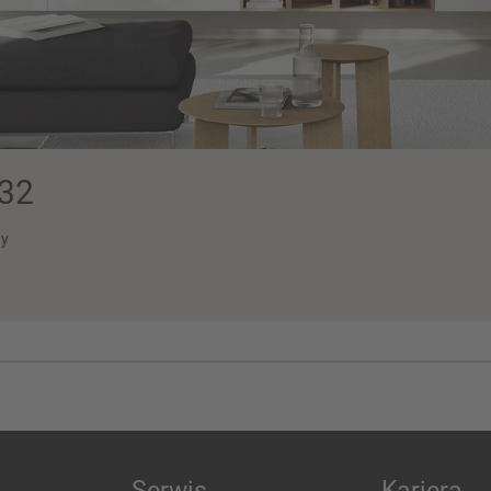
32
wy
Serwis
Kariera