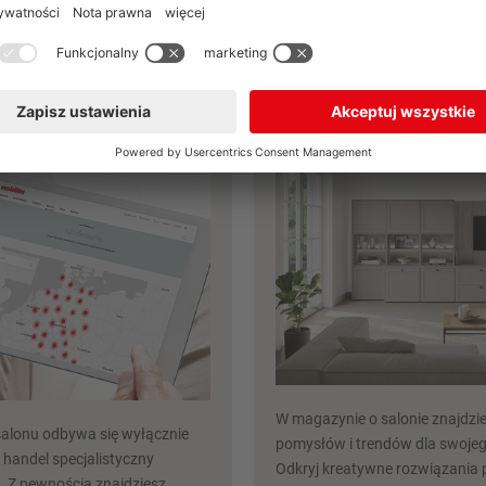
eraz
Odkryj więcej inspiracji już tera
lacówki
Czasopismo o
nobilia
mieszkaniach
W magazynie o salonie znajdzi
salonu odbywa się wyłącznie
pomysłów i trendów dla swojeg
 handel specjalistyczny
Odkryj kreatywne rozwiązania 
. Z pewnością znajdziesz