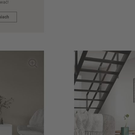
ować!
niach