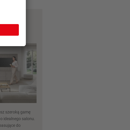
z
esz szeroką gamę
o idealnego salonu.
pasujące do