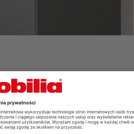
nalazłeś swój wymarzony
od nobilia?