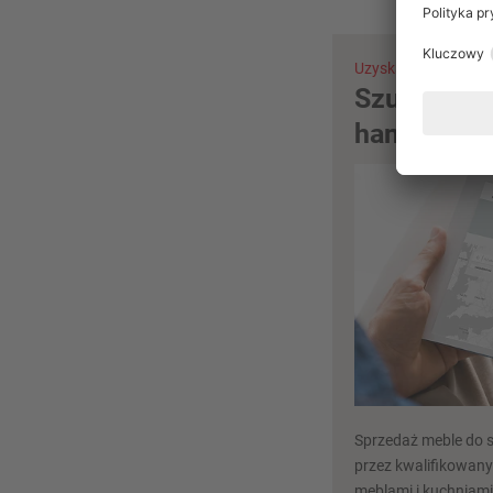
Uzyskaj poradę już t
Szukanie p
handlowej 
Sprzedaż meble do 
przez kwalifikowany
meblami i kuchniami