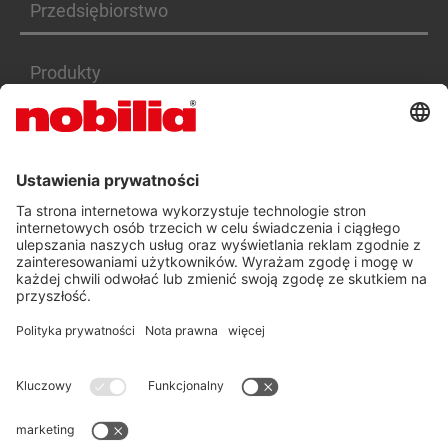
Przedsiębiorstwo
Produkty
Serwis
Kariera
DEKLARACJA DOSTĘPNOŚCI PL
OGÓLNE WARUNKI HANDLOWE
OCHRONA DANYCH OSOBOWYCH