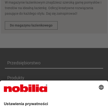
W magazynie łazienkowym znajdziesz szeroką gamę pomysłów i
trendów na idealną łazienkę. Odkryj kreatywne rozwiązania
pasujące do każdego stylu. Daj się zainspirować!
Do magazynu łazienkowego
Przedsiębiorstwo
Produkty
Serwis
Kariera