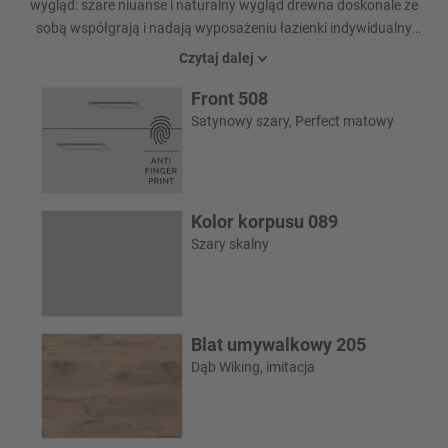
wygląd: szare niuanse i naturalny wygląd drewna doskonale ze
sobą współgrają i nadają wyposażeniu łazienki indywidualny
charakter. Ten zrównoważony design tworzy pomieszczenie,
Czytaj dalej
które jest nie tylko funkcjonalne, ale także stylowe - idealne dla
Front 508
każdego, kto ceni sobie coś wyjątkowego w codziennym życiu.
Satynowy szary, Perfect matowy
Kolor korpusu 089
Szary skalny
Blat umywalkowy 205
Dąb Wiking, imitacja