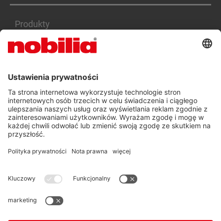
Produkty
Serwis
Kariera
DEKLARACJA DOSTĘPNOŚCI PL
OGÓLNE WARUNKI HANDLOWE
OCHRONA DANYCH OSOBOWYCH
STOPKA REDAKCYJNA