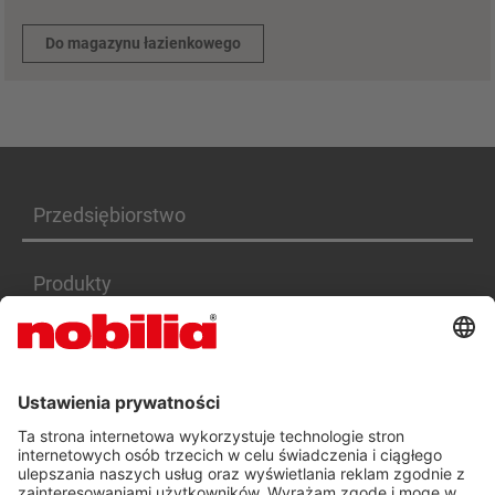
Do magazynu łazienkowego
Przedsiębiorstwo
Produkty
Serwis
Kariera
DEKLARACJA DOSTĘPNOŚCI PL