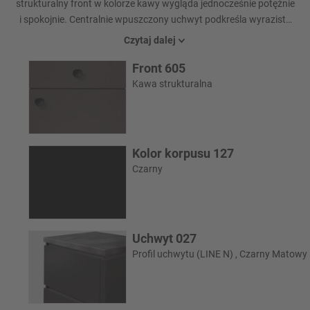
strukturalny front w kolorze kawy wygląda jednocześnie potężnie
i spokojnie. Centralnie wpuszczony uchwyt podkreśla wyrazisty
wygląd. Uzupełniona o ceramiczną umywalkę o pięknym
Czytaj dalej
kształcie, tworzy harmonijną całość - funkcjonalną,
Front 605
uporządkowaną i skoncentrowaną na niezbędnych rzeczach.
Kawa strukturalna
Kolor korpusu 127
Czarny
Uchwyt 027
Profil uchwytu (LINE N) , Czarny Matowy