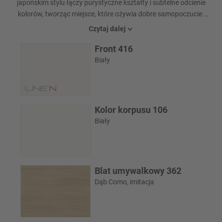
japońskim stylu łączy purystyczne kształty i subtelne odcienie
kolorów, tworząc miejsce, które ożywia dobre samopoczucie.
Biały front w połączeniu z ciepłymi elementami w kolorze dębu
Czytaj dalej
Como nadają pomieszczeniu naturalnej elegancji. Armatura w
Front 416
kolorze brązu i doskonale dopasowane akcesoria tworzą
wyrafinowane akcenty - powierzchnie o autentycznym
Biały
charakterze umiejętnie dopełniają linię wzorniczą Sakura.
Kolor korpusu 106
Biały
Blat umywalkowy 362
Dąb Como, imitacja