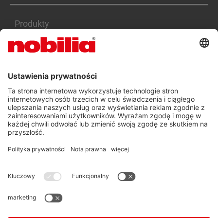
Produkty
Serwis
Kariera
DEKLARACJA DOSTĘPNOŚCI PL
OGÓLNE WARUNKI HANDLOWE
OCHRONA DANYCH OSOBOWYCH
STOPKA REDAKCYJNA