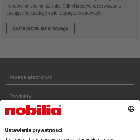
trendów na idealną łazienkę. Odkryj kreatywne rozwiązania
pasujące do każdego stylu. Daj się zainspirować!
Do magazynu łazienkowego
Przedsiębiorstwo
Produkty
Serwis
Kariera