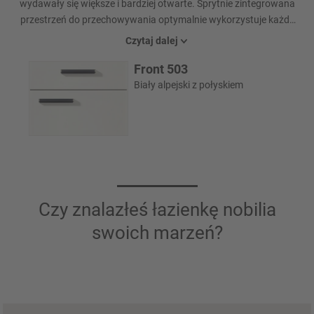
wydawały się większe i bardziej otwarte. Sprytnie zintegrowana
przestrzeń do przechowywania optymalnie wykorzystuje każdy
metr kwadratowy bez zagracania pomieszczenia - idealna do
Czytaj dalej
przechowywania przyborów do pielęgnacji w uporządkowany
Front 503
sposób.
Biały alpejski z połyskiem
Czy znalazłeś łazienkę nobilia
swoich marzeń?