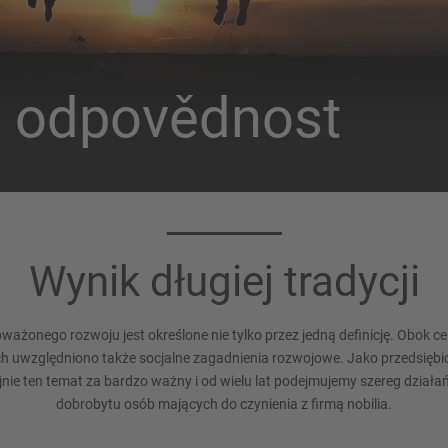
 odpovědnost
Wynik długiej tradycji
ważonego rozwoju jest określone nie tylko przez jedną definicję. Obok ce
 uwzględniono także socjalne zagadnienia rozwojowe. Jako przedsiębi
ie ten temat za bardzo ważny i od wielu lat podejmujemy szereg działa
dobrobytu osób mających do czynienia z firmą nobilia.