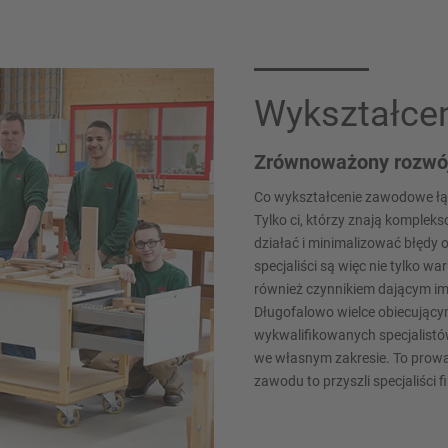
Wykształce
Zrównoważony rozwój
Co wykształcenie zawodowe ł
Tylko ci, którzy znają komplek
działać i minimalizować błędy
specjaliści są więc nie tylko w
również czynnikiem dającym 
Długofalowo wielce obiecując
wykwalifikowanych specjalistów
we własnym zakresie. To prowad
zawodu to przyszli specjaliści f