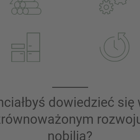
hciałbyś dowiedzieć się 
zrównoważonym rozwoj
nobilia?