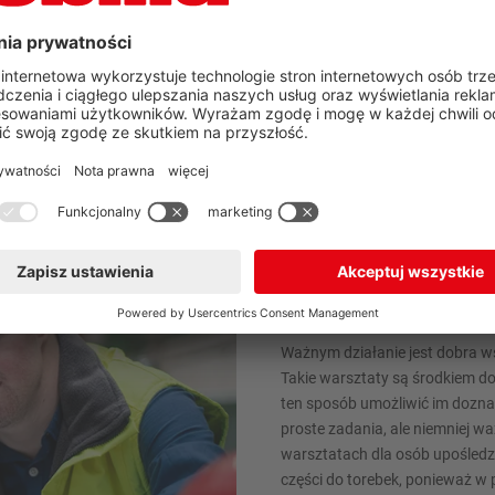
Integracja i
Współpraca z warszta
Pojęcie zrównoważonego rozwoj
Zrównoważone działanie oznacz
Ważnym działanie jest dobra w
Takie warsztaty są środkiem do
ten sposób umożliwić im doznan
proste zadania, ale niemniej wa
warsztatach dla osób upośled
części do torebek, ponieważ w 