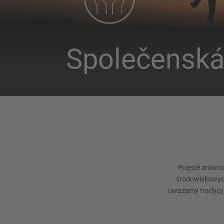
Společenská
Pojęcie zrówno
środowiskowych
uważamy tradycyjn