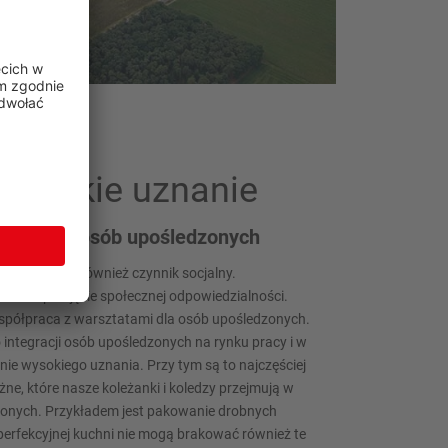
 wysokie uznanie
tami dla osób upośledzonych
u obejmuje również czynnik socjalny.
a też przejęcie społecznej odpowiedzialności.
spółpraca z warsztatami dla osób upośledzonych.
 integracji osób upośledzonych na rynku pracy i w
ie wysokiego uznania. Przy tym są to najczęściej
żne, które nasze koleżanki i koledzy przejmują w
zonych. Przykładem jest pakowanie drobnych
perfekcyjnej kuchni nie mogą brakować również te