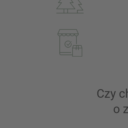
Czy c
o 