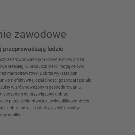
nie zawodowe
 przeprowadzają ludzie
ączy ze zrównoważonym rozwojem? Po prostu:
sowe przebiegi w produkcji mebli, mogą celowo
 oraz marnotrawstwo. Dobrze wykształceni
arunkiem efektywnej działalności gospodarczej, ale
impulsy w zrównoważonym gospodarowaniu.
ym sposobem na przywiązanie dobrze
 do przedsiębiorstwa jest wykwalifikowanie ich
zi nobilia od wielu lat. Większość uczniów
irmy nobilia.