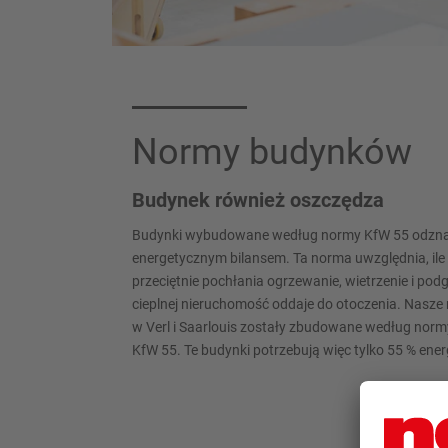
Normy budynków
Budynek również oszczędza
Budynki wybudowane według normy KfW 55 odznac
energetycznym bilansem. Ta norma uwzględnia, ile 
przeciętnie pochłania ogrzewanie, wietrzenie i podg
cieplnej nieruchomość oddaje do otoczenia. Nasze
w Verl i Saarlouis zostały zbudowane według norm
KfW 55. Te budynki potrzebują więc tylko 55 % ene