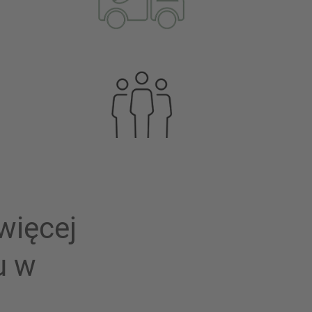
więcej
u w