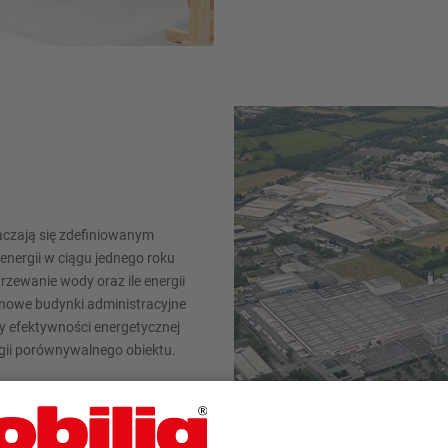
zają się zdefiniowanym
energii w ciągu jednego roku
rzewanie wody oraz ile energii
 nowe budynki administracyjne
y efektywności energetycznej
rgii porównywalnego obiektu.