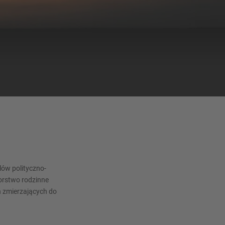
lów polityczno-
orstwo rodzinne
ń zmierzających do