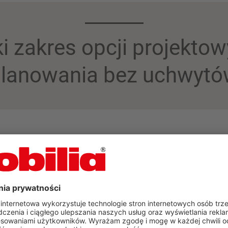
i zakres opcji projekto
lanowania bez uchwyt