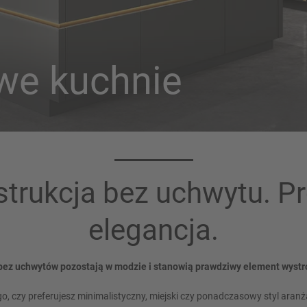
we kuchnie
trukcja bez uchwytu. P
elegancja.
bez uchwytów pozostają w modzie i stanowią prawdziwy element wystr
go, czy preferujesz minimalistyczny, miejski czy ponadczasowy styl aranżac