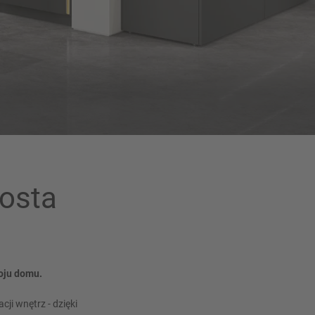
rosta
oju domu.
ji wnętrz - dzięki