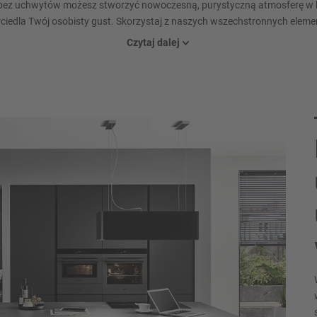
ez uchwytów możesz stworzyć nowoczesną, purystyczną atmosferę w ka
ciedla Twój osobisty gust. Skorzystaj z naszych wszechstronnych eleme
ustawić konkretne akcenty i podkreślić swój indywidualny wygląd.
Czytaj dalej