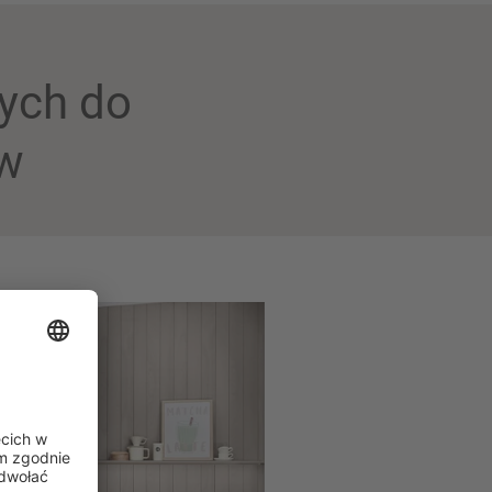
wych do
ów