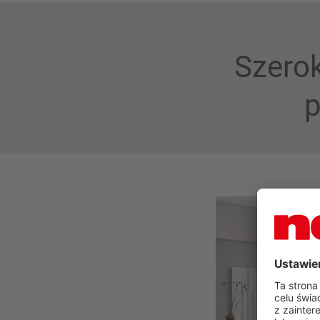
Szerok
p