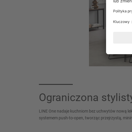
Ograniczona stylist
LINE One nadaje kuchniom bez uchwytów nową lekk
systemem push-to-open, tworząc przejrzystą, mini