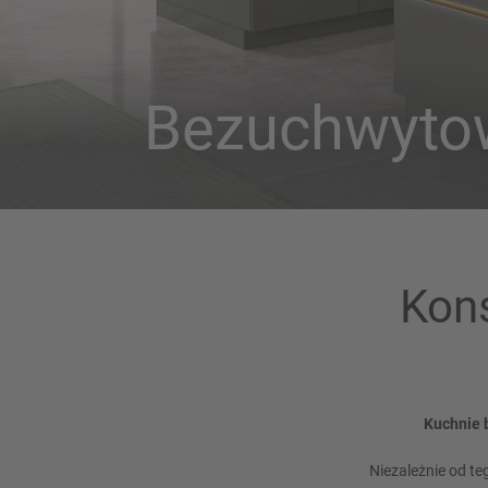
Bezuchwyto
Kons
Kuchnie 
Niezależnie od te