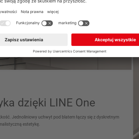
yka dzięki LINE One
ość. Jednoliniowy uchwyt pod blatem łączy się z dyskretnym
malistyczną estetykę.