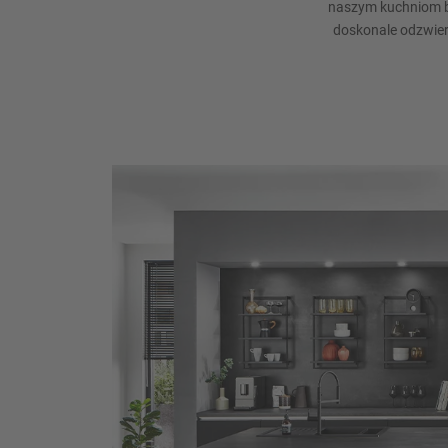
naszym kuchniom b
doskonale odzwier