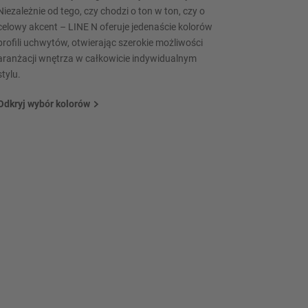
Niezależnie od tego, czy chodzi o ton w ton, czy o
celowy akcent – LINE N oferuje jedenaście kolorów
profili uchwytów, otwierając szerokie możliwości
aranżacji wnętrza w całkowicie indywidualnym
stylu.
Odkryj wybór kolorów