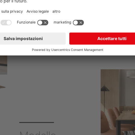
Modello Roma con
base a slitta