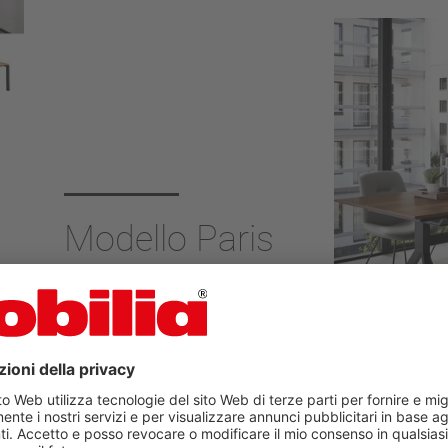
Modello Paris
con telaio a Y