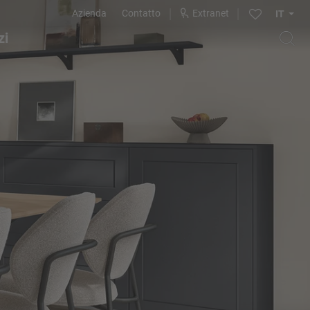
Azienda
Contatto
Extranet
IT
zi