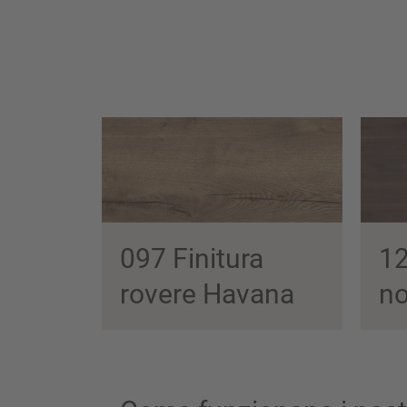
097 Finitura
12
rovere Havana
n