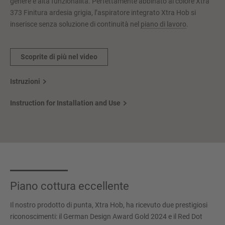
genere e alta funzionalità. Perfettamente abbinato al colore Xtra
373 Finitura ardesia grigia, l’aspiratore integrato Xtra Hob si
inserisce senza soluzione di continuità nel
piano di lavoro
.
Scoprite di più nel video
Istruzioni
Instruction for Installation and Use
Piano cottura eccellente
Il nostro prodotto di punta, Xtra Hob, ha ricevuto due prestigiosi
riconoscimenti: il German Design Award Gold 2024 e il Red Dot